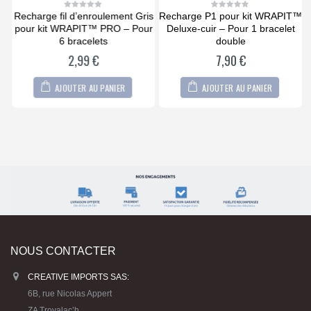
Recharge fil d’enroulement Gris
Recharge P1 pour kit WRAPIT™
0
0
out
out
 –
pour kit WRAPIT™ PRO – Pour
Deluxe-cuir – Pour 1 bracelet
of
of
5
5
6 bracelets
double
2,99
€
7,90
€
AJOUTER AU PANIER
AJOUTER AU PANIER
NOUS CONTACTER
CREATIVE IMPORTS SAS:
6B, rue Nicolas Appert
ZA Troyalac’h