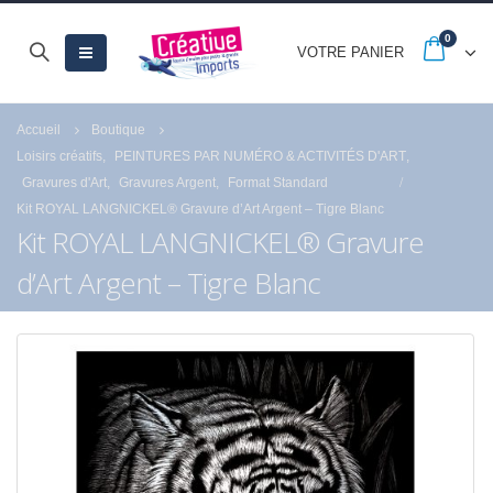
0
VOTRE PANIER
Accueil
Boutique
Loisirs créatifs
,
PEINTURES PAR NUMÉRO & ACTIVITÉS D'ART
,
Gravures d'Art
,
Gravures Argent
,
Format Standard
Kit ROYAL LANGNICKEL® Gravure d’Art Argent – Tigre Blanc
Kit ROYAL LANGNICKEL® Gravure
d’Art Argent – Tigre Blanc