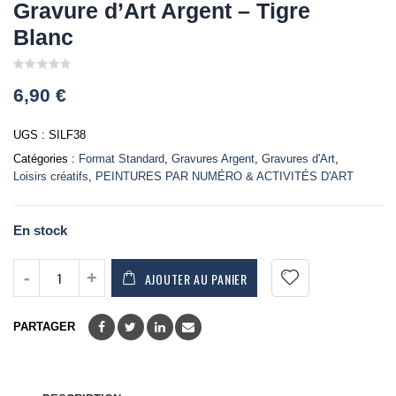
Gravure d’Art Argent – Tigre
Blanc
0
6,90
€
out
of
5
UGS :
SILF38
Catégories :
Format Standard
,
Gravures Argent
,
Gravures d'Art
,
Loisirs créatifs
,
PEINTURES PAR NUMÉRO & ACTIVITÉS D'ART
En stock
AJOUTER AU PANIER
PARTAGER