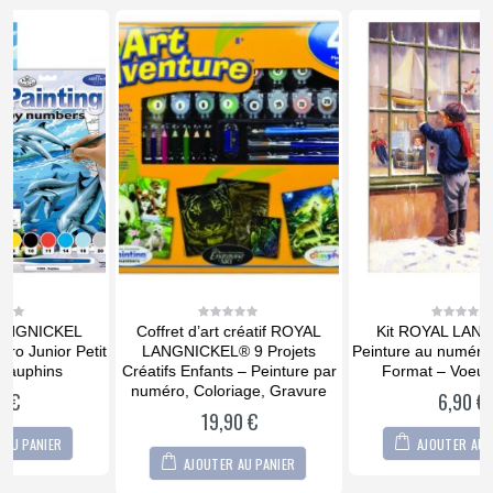
Coffret d’art créatif ROYAL
Kit ROYAL LANGNICKEL
0
0
out
out
it
LANGNICKEL® 9 Projets
Peinture au numéro Junior Petit
P
of
of
5
5
Créatifs Enfants – Peinture par
Format – Voeu de Noël
F
numéro, Coloriage, Gravure
6,90
€
19,90
€
AJOUTER AU PANIER
AJOUTER AU PANIER