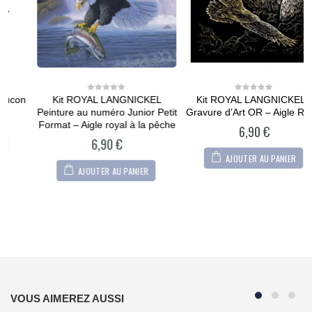
n
Kit ROYAL LANGNICKEL
Kit ROYAL LANGNICKEL®
0
0
out
out
Peinture au numéro Junior Petit
Gravure d’Art OR – Aigle Royal
of
of
5
5
Format – Aigle royal à la pêche
6,90
€
6,90
€
AJOUTER AU PANIER
AJOUTER AU PANIER
VOUS AIMEREZ AUSSI