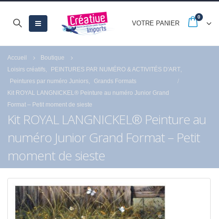
0
VOTRE PANIER
Accueil
Boutique
Loisirs créatifs
,
PEINTURES PAR NUMÉRO & ACTIVITÉS D'ART
,
Peintures par numéro Juniors
,
Grands Formats
Kit ROYAL LANGNICKEL® Peinture au numéro Junior Grand
Format – Petit moment de sieste
Kit ROYAL LANGNICKEL® Peinture au
numéro Junior Grand Format – Petit
moment de sieste