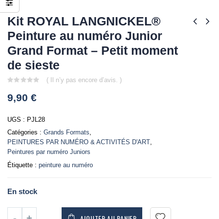
Kit ROYAL LANGNICKEL®
Peinture au numéro Junior
Grand Format – Petit moment
de sieste
( Il n’y pas encore d’avis. )
0
9,90
€
out
of
5
UGS :
PJL28
Catégories :
Grands Formats
,
PEINTURES PAR NUMÉRO & ACTIVITÉS D'ART
,
Peintures par numéro Juniors
Étiquette :
peinture au numéro
En stock
AJOUTER AU PANIER