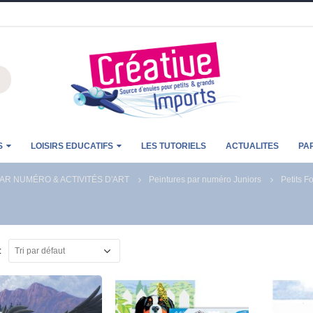
S
LOISIRS EDUCATIFS
LES TUTORIELS
ACTUALITES
PA
AR NUMÉRO & ACTIVITÉS D'ART
Peintures par numéro Juniors
Petits F
: