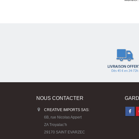
NOUS CONTACTER
GARD
CREATIVE IMPORTS SAS:
6B, rue Nicolas Appert
ZA Troyalac’h
29170 SAINT EVARZEC