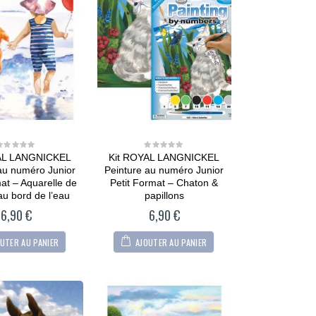
AL LANGNICKEL
Kit ROYAL LANGNICKEL
0
0
out
out
au numéro Junior
Peinture au numéro Junior
of
of
5
5
mat – Aquarelle de
Petit Format – Chaton &
 au bord de l’eau
papillons
6,90
€
6,90
€
UTER AU PANIER
AJOUTER AU PANIER