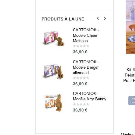
PRODUITS À LA UNE
CARTONIC® -
CARTONIC® -
Modèle Chien
Modèle Chien
Maltipoo
Maltipoo
36,90
€
36,90
€
0
0
out
out
of
of
5
5
CARTONIC® -
CARTONIC® -
Modèle Berger
Modèle Berger
Kit
allemand
allemand
Peint
Petit
36,90
€
36,90
€
0
0
out
out
of
of
5
5
CARTONIC® -
CARTONIC® -
Modèle Arty Bunny
Modèle Arty Bunny
36,90
€
36,90
€
0
0
out
out
of
of
5
5
Montrer: