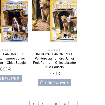
CARTONIC® -
Modèle Chien
Maltipoo
36,90
€
0
out
of
5
CARTONIC® -
Modèle Berger
AL LANGNICKEL
Kit ROYAL LANGNICKEL
0
0
allemand
out
out
au numéro Junior
Peinture au numéro Junior
of
of
5
5
mat – Chiot Beagle
Petit Format – Chiot labrador
36,90
€
0
& le Poussin
out
6,90
€
of
6,90
€
5
CARTONIC® -
Modèle Arty Bunny
UTER AU PANIER
AJOUTER AU PANIER
36,90
€
0
out
of
5
…
1
2
5
6