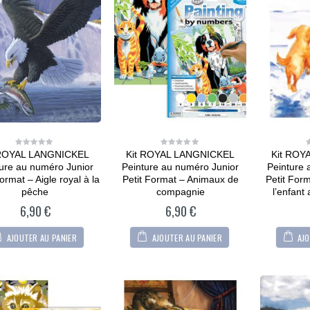
 ROYAL LANGNICKEL
Kit ROYAL LANGNICKEL
Kit ROY
0
0
out
out
ure au numéro Junior
Peinture au numéro Junior
Peinture 
of
of
5
5
ormat – Aigle royal à la
Petit Format – Animaux de
Petit For
pêche
compagnie
l’enfant
6,90
€
6,90
€
AJOUTER AU PANIER
AJOUTER AU PANIER
AJO
CARTONIC® -