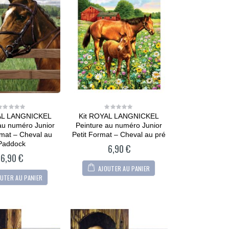
AL LANGNICKEL
Kit ROYAL LANGNICKEL
0
0
out
out
au numéro Junior
Peinture au numéro Junior
of
of
5
5
rmat – Cheval au
Petit Format – Cheval au pré
Paddock
6,90
€
6,90
€
AJOUTER AU PANIER
UTER AU PANIER