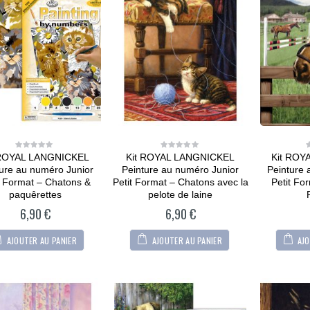
Modèle Chien
Maltipoo
36,90
€
0
out
of
5
CARTONIC® -
Modèle Berger
allemand
36,90
€
0
out
of
5
CARTONIC® -
 ROYAL LANGNICKEL
Kit ROYAL LANGNICKEL
Kit ROY
Modèle Arty Bunny
0
0
out
out
ure au numéro Junior
Peinture au numéro Junior
Peinture 
of
of
5
5
t Format – Chatons &
Petit Format – Chatons avec la
Petit Fo
36,90
€
0
out
paquêrettes
pelote de laine
of
5
6,90
€
6,90
€
AJOUTER AU PANIER
AJOUTER AU PANIER
AJO