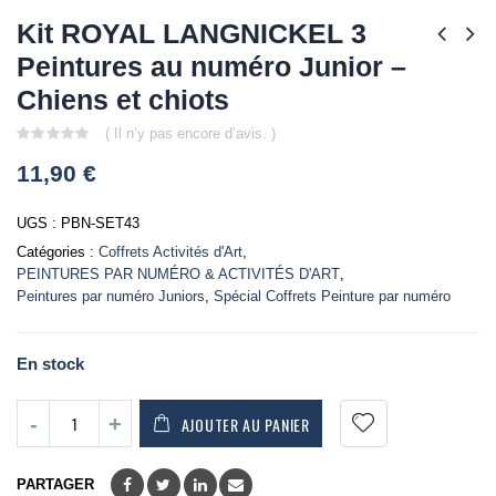
Kit ROYAL LANGNICKEL 3
Peintures au numéro Junior –
Chiens et chiots
( Il n’y pas encore d’avis. )
0
11,90
€
out
of
5
UGS :
PBN-SET43
Catégories :
Coffrets Activités d'Art
,
PEINTURES PAR NUMÉRO & ACTIVITÉS D'ART
,
Peintures par numéro Juniors
,
Spécial Coffrets Peinture par numéro
En stock
AJOUTER AU PANIER
PARTAGER