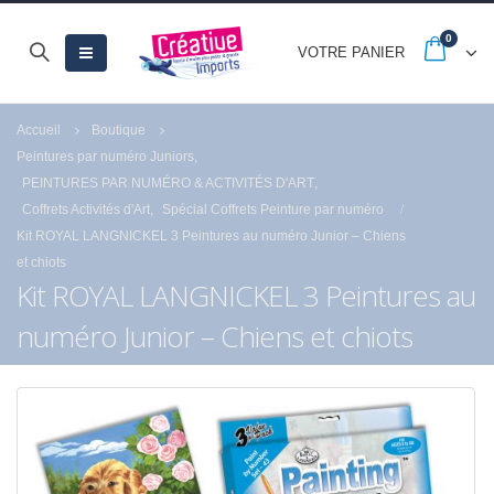
0
VOTRE PANIER
Accueil
Boutique
Peintures par numéro Juniors
,
PEINTURES PAR NUMÉRO & ACTIVITÉS D'ART
,
Coffrets Activités d'Art
,
Spécial Coffrets Peinture par numéro
Kit ROYAL LANGNICKEL 3 Peintures au numéro Junior – Chiens
et chiots
Kit ROYAL LANGNICKEL 3 Peintures au
numéro Junior – Chiens et chiots