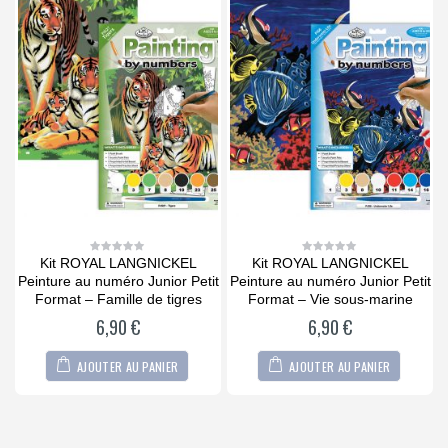
Kit ROYAL LANGNICKEL
Kit ROYAL LANGNICKEL
0
0
out
out
it
Peinture au numéro Junior Petit
Peinture au numéro Junior Petit
P
of
of
5
5
Format – Famille de tigres
Format – Vie sous-marine
6,90
€
6,90
€
AJOUTER AU PANIER
AJOUTER AU PANIER