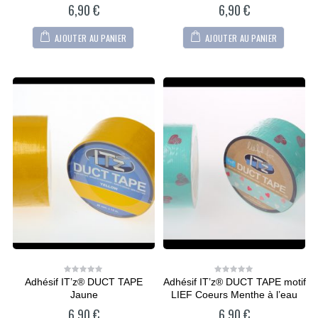
5
5
6,90
€
6,90
€
AJOUTER AU PANIER
AJOUTER AU PANIER
Adhésif IT’z® DUCT TAPE
Adhésif IT’z® DUCT TAPE motif
0
0
out
out
Jaune
LIEF Coeurs Menthe à l’eau
of
of
5
5
6,90
€
6,90
€