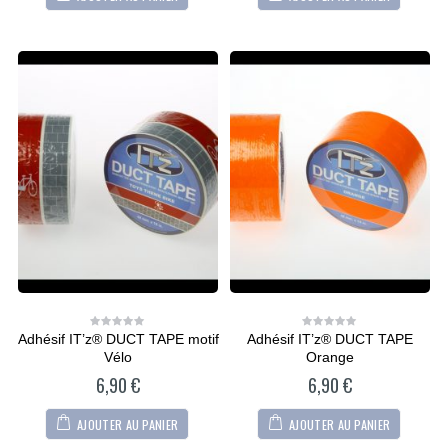
Adhésif IT’z® DUCT TAPE motif
Adhésif IT’z® DUCT TAPE
0
0
out
out
Vélo
Orange
of
of
5
5
6,90
€
6,90
€
AJOUTER AU PANIER
AJOUTER AU PANIER