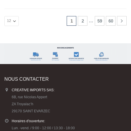
…
1
2
59
60
NOUS CONTACTER
CREATIVE IMPORTS SAS:
6B, rue Nicolas Appert
ZA Troyalac’h
29170 SAINT EVARZEC
Horaires d'ouverture:
Lun. -vend. / 9:00 - 12:00 / 13:30 - 18:00