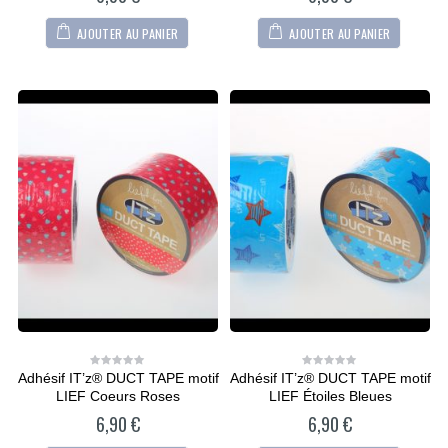
AJOUTER AU PANIER
AJOUTER AU PANIER
Adhésif IT’z® DUCT TAPE motif
Adhésif IT’z® DUCT TAPE motif
0
0
out
out
LIEF Coeurs Roses
LIEF Étoiles Bleues
of
of
5
5
6,90
€
6,90
€