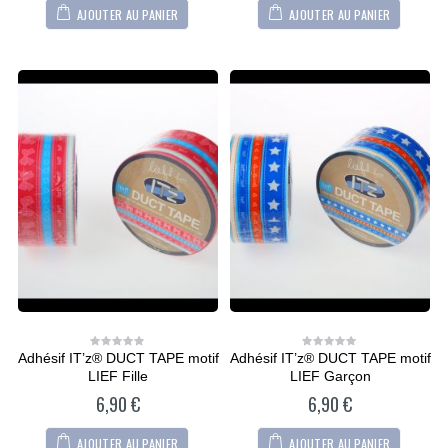
AJOUTER AU PANIER
AJOUTER AU PANIER
Adhésif IT’z® DUCT TAPE motif
Adhésif IT’z® DUCT TAPE motif
0
0
out
out
LIEF Fille
LIEF Garçon
of
of
5
5
6,90
€
6,90
€
AJOUTER AU PANIER
AJOUTER AU PANIER