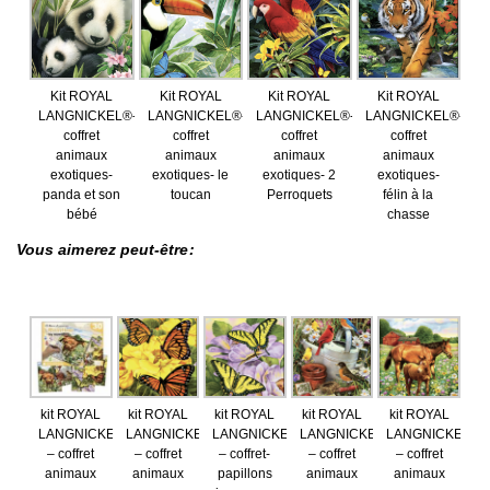
Kit ROYAL
Kit ROYAL
Kit ROYAL
Kit ROYAL
LANGNICKEL®-
LANGNICKEL®-
LANGNICKEL®-
LANGNICKEL®-
coffret
coffret
coffret
coffret
animaux
animaux
animaux
animaux
exotiques-
exotiques- le
exotiques- 2
exotiques-
panda et son
toucan
Perroquets
félin à la
bébé
chasse
Vous aimerez peut-être:
kit ROYAL
kit ROYAL
kit ROYAL
kit ROYAL
kit ROYAL
LANGNICKEL®
LANGNICKEL®
LANGNICKEL®
LANGNICKEL®
LANGNICKEL®
– coffret
– coffret
– coffret-
– coffret
– coffret
animaux
animaux
papillons
animaux
animaux