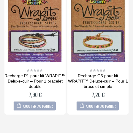
Recharge P1 pour kit WRAPIT™
Recharge G3 pour kit
0
0
out
out
a
Deluxe-cuir – Pour 1 bracelet
WRAPIT™ Deluxe-cuir – Pour 1
of
of
5
5
double
bracelet simple
7,90
€
7,20
€
AJOUTER AU PANIER
AJOUTER AU PANIER