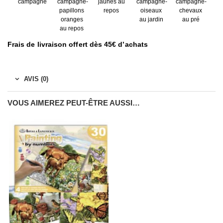
campagne
campagne-
jaunes au
campagne-
campagne-
papillons
repos
oiseaux
chevaux
oranges
au jardin
au pré
au repos
Frais de livraison offert dès 45€ d’achats
AVIS (0)
VOUS AIMEREZ PEUT-ÊTRE AUSSI…