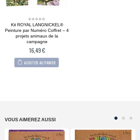
Kit ROYAL LANGNICKEL®
0
out
Peinture par Numéro Coffret – 4
of
5
projets animaux de la
campagne
16,49
€
AJOUTER AU PANIER
VOUS AIMEREZ AUSSI