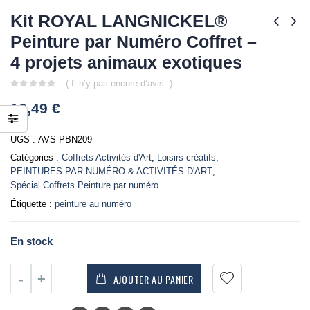
Kit ROYAL LANGNICKEL®
Peinture par Numéro Coffret –
4 projets animaux exotiques
( Il n’y pas encore d’avis. )
0
16,49
€
out
of
5
UGS :
AVS-PBN209
Catégories :
Coffrets Activités d'Art
,
Loisirs créatifs
,
PEINTURES PAR NUMÉRO & ACTIVITÉS D'ART
,
Spécial Coffrets Peinture par numéro
Étiquette :
peinture au numéro
En stock
AJOUTER AU PANIER