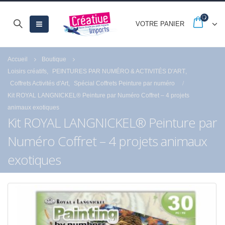
VOTRE PANIER
Accueil
Boutique
Loisirs créatifs
,
PEINTURES PAR NUMÉRO & ACTIVITÉS D'ART
,
Coffrets Activités d'Art
,
Spécial Coffrets Peinture par numéro
Kit ROYAL LANGNICKEL® Peinture par Numéro Coffret – 4 projets
animaux exotiques
Kit ROYAL LANGNICKEL® Peinture par
Numéro Coffret – 4 projets animaux
exotiques