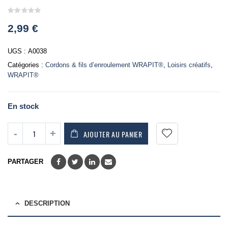
0
2,99
€
out
of
5
UGS :
A0038
Catégories :
Cordons & fils d’enroulement WRAPIT®
,
Loisirs créatifs
,
WRAPIT®
En stock
AJOUTER AU PANIER
PARTAGER
DESCRIPTION