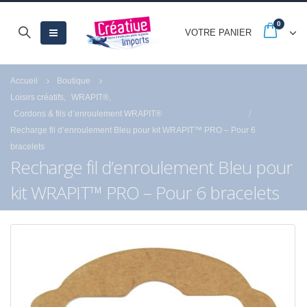
0
VOTRE PANIER
Accueil
Boutique
Loisirs créatifs
,
WRAPIT®
,
Cordons & fils d’enroulement WRAPIT®
Recharge fil d’enroulement Bleu pour kit WRAPIT™ PRO – Pour 6
bracelets
Recharge fil d’enroulement Bleu pour
kit WRAPIT™ PRO – Pour 6 bracelets