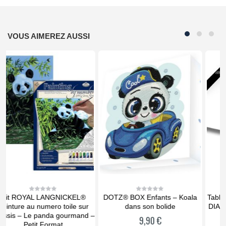
VOUS AIMEREZ AUSSI
DOTZ® BOX Enfants – Koala
Tablette lumineuse STANDARD
0
0
out
out
dans son bolide
DIAMOND DOTZ® 33X23,5cm
of
of
5
5
 –
9,90
€
29,90
€