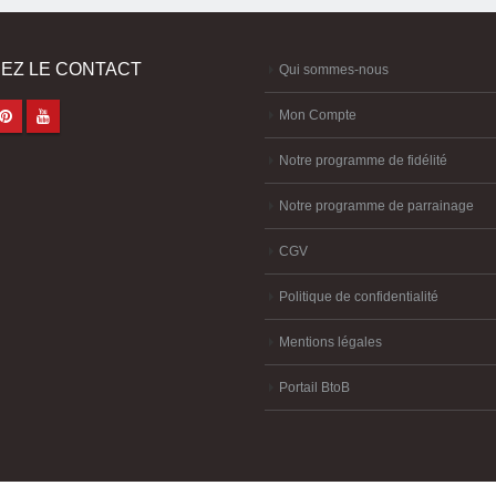
EZ LE CONTACT
Qui sommes-nous
Mon Compte
Notre programme de fidélité
Notre programme de parrainage
CGV
Politique de confidentialité
Mentions légales
Portail BtoB
melya
-
création site internet Brest
-
création site-e-commerce Brest