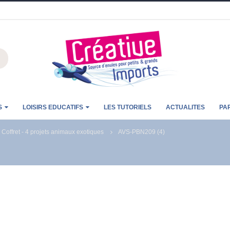
S
LOISIRS EDUCATIFS
LES TUTORIELS
ACTUALITES
PA
ffret - 4 projets animaux exotiques
AVS-PBN209 (4)