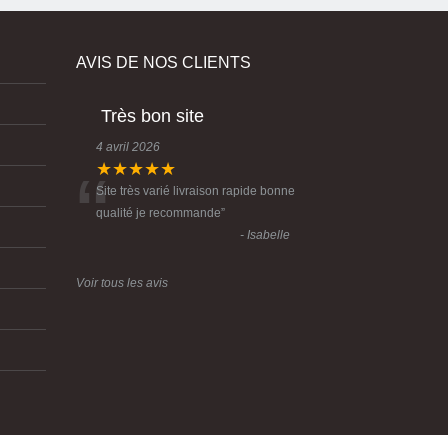
AVIS DE NOS CLIENTS
Très bon site
4 avril 2026
“
★★★★★
Site très varié livraison rapide bonne
qualité je recommande
”
- Isabelle
Voir tous les avis