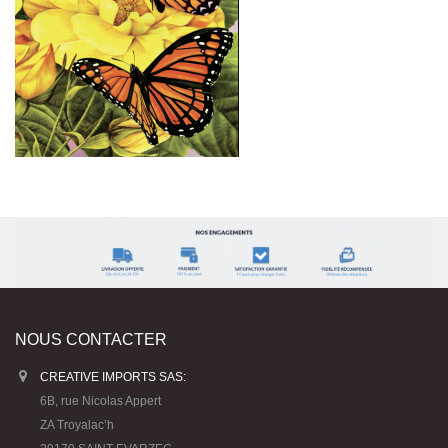
NOUS CONTACTER
CREATIVE IMPORTS SAS:
6B, rue Nicolas Appert
ZA Troyalac’h