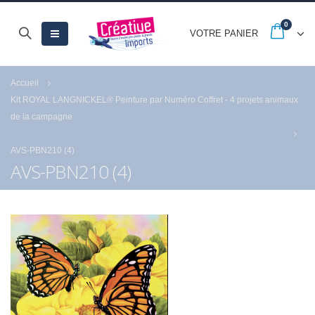
0
VOTRE PANIER
Accueil
Kit ROYAL LANGNICKEL® Peinture par Numéro Coffret - 4 projets animaux
de la campagne
AVS-PBN210 (4)
AVS-PBN210 (4)