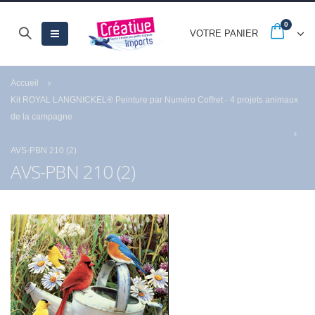
0
VOTRE PANIER
Accueil
Kit ROYAL LANGNICKEL® Peinture par Numéro Coffret - 4 projets animaux
de la campagne
AVS-PBN 210 (2)
AVS-PBN 210 (2)