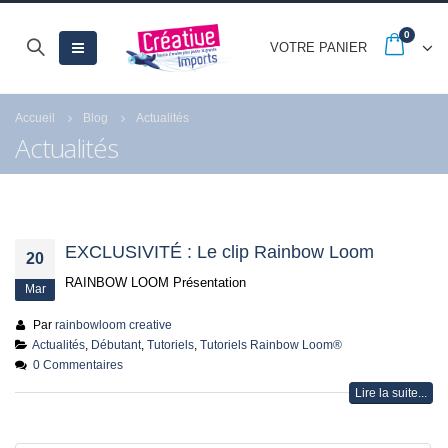
0
VOTRE PANIER
Accueil
Blog
Actualités
Actualités
-20% jusqu’au 30
Quels sont les astu
septembre avec les
pour réussir la peint
French Days
numéro de Royal
Langnickel® ?
23 septembre 2025
EXCLUSIVITÉ : Le clip Rainbow Loom
20
18 juillet 2021
RAINBOW LOOM Présentation
Mar
Fermeture estivale
Par
rainbowloom creative
21 juillet 2026
Actualités
,
Débutant
,
Tutoriels
,
Tutoriels Rainbow Loom®
0 Commentaires
Lire la suite...
Profitez des Soldes
jusqu’au 21 juillet
24 juin 2026