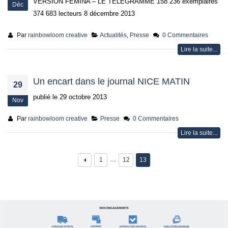
VERSION FEMINA – LE TELEGRAMME 158 236 exemplaires
Déc
374 683 lecteurs 8 décembre 2013
Par
rainbowloom creative
Actualités
,
Presse
0 Commentaires
Lire la suite...
Un encart dans le journal NICE MATIN
29
publié le 29 octobre 2013
Nov
Par
rainbowloom creative
Presse
0 Commentaires
Lire la suite...
…
1
12
13