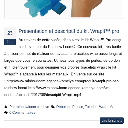
Présentation et descriptif du kit Wrapit™ pro
23
Au travers de cette vidéo, découvrez le kit Wrapit™ Pro conçu
Juin
par l’inventeur du Rainbow Loom©. Ce nouveau kit, très facile
à utiliser permet de réaliser de ravissants bracelets wrap aussi longs et
larges que vous le souhaitez. Utilisez tous types de perles, de cordon
et fil d’enroulement pour designer vos propres bracelets wrap ; le kit
Wrapit™ s’adapte à tous les matériaux. En vente sur ce site
: http://www.rainbowloom.agence-komelya.com/produit/wrapit-pro-par-
rainbow-loom/ http://www.rainbowloom.agence-komelya.com/wp-
content/uploads/2017/06/descriptif-Wrapit.mp4
Par
rainbowloom creative
Débutant
,
Presse
,
Tutoriels Wrap-it®
0 Commentaires
Lire la suite...