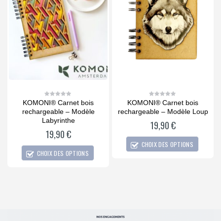
KOMONI® Carnet bois
KOMONI® Carnet bois
0
0
out
out
t
rechargeable – Modèle
rechargeable – Modèle Loup
of
of
5
5
Labyrinthe
19,90
€
19,90
€
CHOIX DES OPTIONS
CHOIX DES OPTIONS