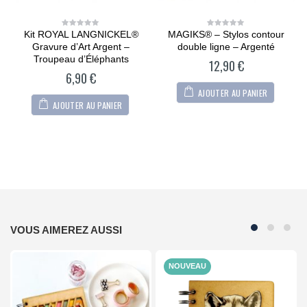
Kit ROYAL LANGNICKEL®
MAGIKS® – Stylos contour
0
0
out
out
n
Gravure d’Art Argent –
double ligne – Argenté
of
of
5
5
Troupeau d’Éléphants
12,90
€
6,90
€
AJOUTER AU PANIER
AJOUTER AU PANIER
VOUS AIMEREZ AUSSI
NOUVEAU