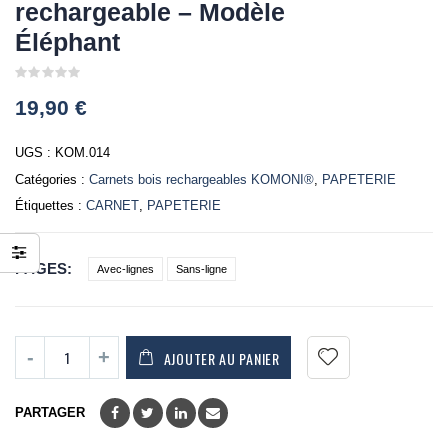
rechargeable – Modèle
Éléphant
0
19,90
€
out
of
5
UGS :
KOM.014
Catégories :
Carnets bois rechargeables KOMONI®
,
PAPETERIE
Étiquettes :
CARNET
,
PAPETERIE
PAGES
Avec-lignes
Sans-ligne
AJOUTER AU PANIER
PARTAGER