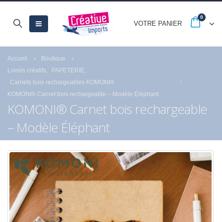
0
VOTRE PANIER
Accueil
Boutique
Loisirs créatifs
,
PAPETERIE
,
Carnets bois rechargeables KOMONI®
KOMONI® Carnet bois rechargeable – Modèle Éléphant
KOMONI® Carnet bois rechargeable
– Modèle Éléphant