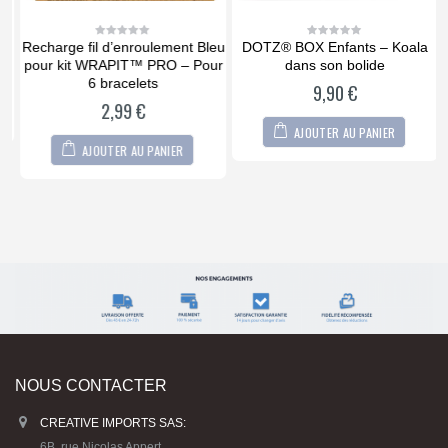
e
Recharge fil d’enroulement Bleu
DOTZ® BOX Enfants – Koala
0
0
out
out
pour kit WRAPIT™ PRO – Pour
dans son bolide
of
of
5
5
6 bracelets
G
9,90
€
2,99
€
AJOUTER AU PANIER
AJOUTER AU PANIER
NOUS CONTACTER
CREATIVE IMPORTS SAS:
6B, rue Nicolas Appert