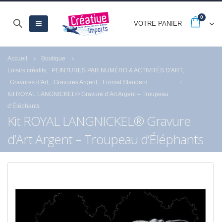
0
VOTRE PANIER
Accueil
Boutique
Loisirs créatifs
,
PEINTURES PAR NUMÉRO & ACTIVITÉS D'ART
,
Gravures d'Art
,
Gravures Argent
,
Format Standard
Kit ROYAL LANGNICKEL® Gravure d’Art Argent – Troupeau
d’Éléphants
Kit ROYAL LANGNICKEL® Gravure
d’Art Argent – Troupeau d’Éléphants