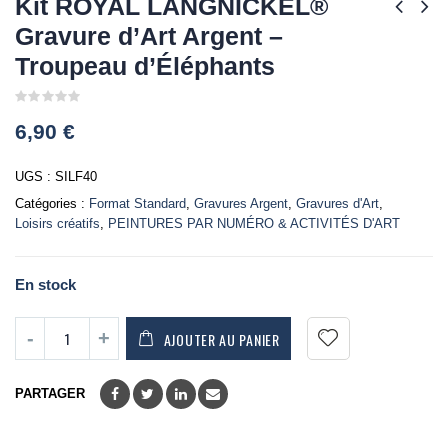
Kit ROYAL LANGNICKEL®
Gravure d’Art Argent –
Troupeau d’Éléphants
0
6,90
€
out
of
5
UGS :
SILF40
Catégories :
Format Standard
,
Gravures Argent
,
Gravures d'Art
,
Loisirs créatifs
,
PEINTURES PAR NUMÉRO & ACTIVITÉS D'ART
En stock
AJOUTER AU PANIER
PARTAGER