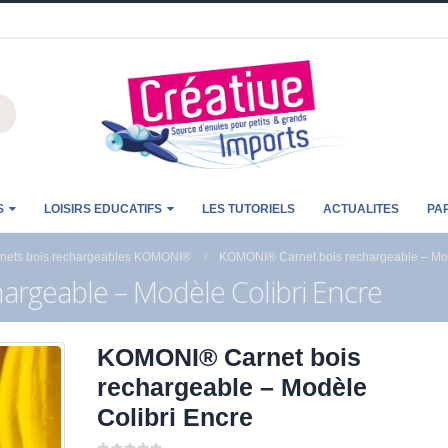
S
LOISIRS EDUCATIFS
LES TUTORIELS
ACTUALITES
PA
nets bois rechargeables KOMONI®
KOMONI® Carnet bois rechargeable – Mod
rgeable – Modèle Colibri Encre
KOMONI® Carnet bois
rechargeable – Modèle
Colibri Encre