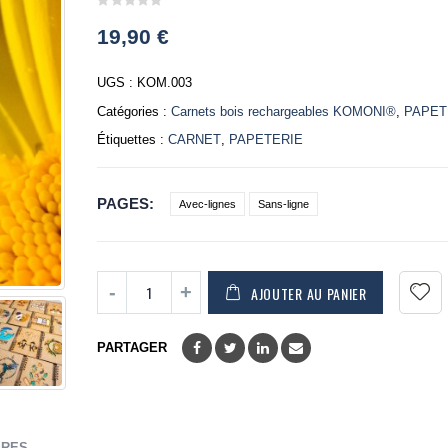
0
19,90
€
out
of
5
UGS :
KOM.003
Catégories :
Carnets bois rechargeables KOMONI®
,
PAPET
Étiquettes :
CARNET
,
PAPETERIE
PAGES
Avec-lignes
Sans-ligne
AJOUTER AU PANIER
PARTAGER
IRES