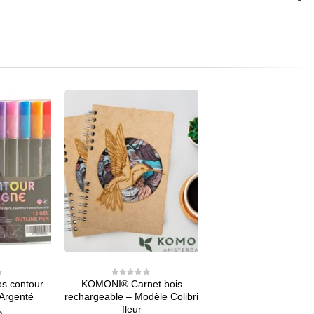
s contour
KOMONI® Carnet bois
0
out
 Argenté
rechargeable – Modèle Colibri
of
5
fleur