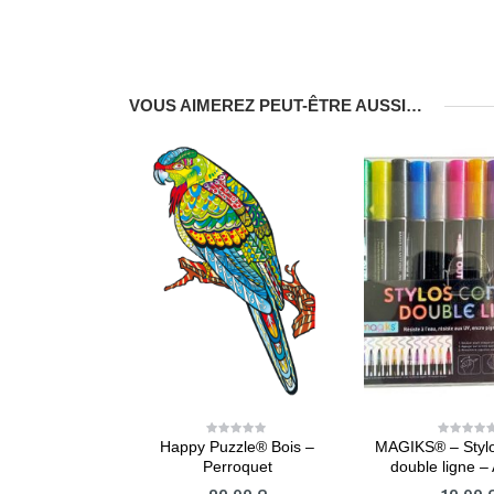
VOUS AIMEREZ PEUT-ÊTRE AUSSI…
Happy Puzzle® Bois –
MAGIKS® – Stylo
0
0
out
out
Perroquet
double ligne –
of
of
5
5