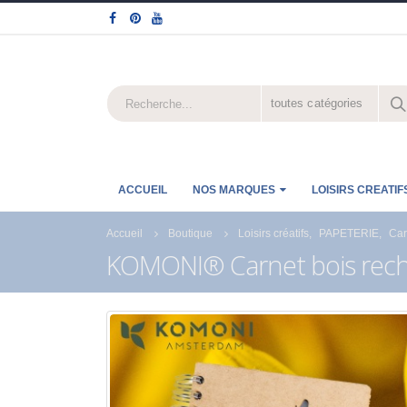
toutes catégories
ACCUEIL
NOS MARQUES
LOISIRS CREATIF
Accueil
Boutique
Loisirs créatifs
,
PAPETERIE
,
Car
KOMONI® Carnet bois recha