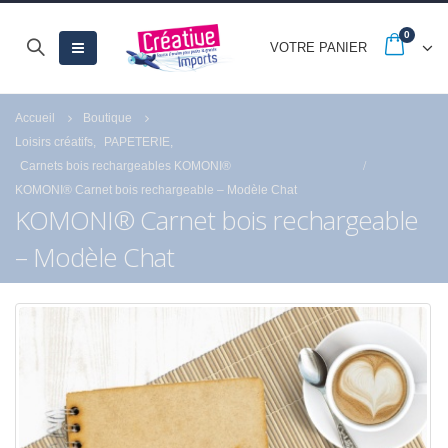
0
VOTRE PANIER
Accueil
Boutique
Loisirs créatifs
,
PAPETERIE
,
Carnets bois rechargeables KOMONI®
KOMONI® Carnet bois rechargeable – Modèle Chat
KOMONI® Carnet bois rechargeable
– Modèle Chat