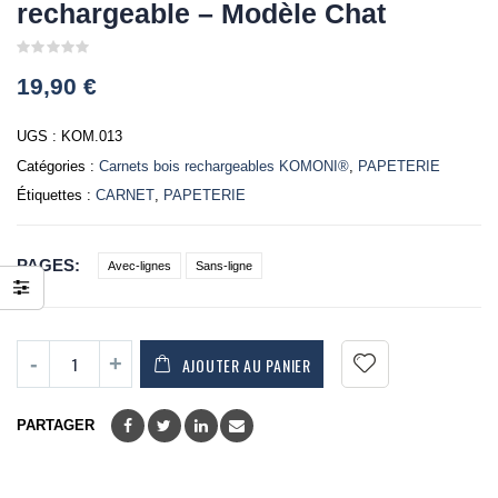
rechargeable – Modèle Chat
0
19,90
€
out
of
5
UGS :
KOM.013
Catégories :
Carnets bois rechargeables KOMONI®
,
PAPETERIE
Étiquettes :
CARNET
,
PAPETERIE
PAGES
Avec-lignes
Sans-ligne
AJOUTER AU PANIER
PARTAGER