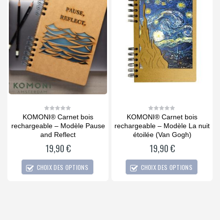
KOMONI® Carnet bois
KOMONI® Carnet bois
0
0
out
out
rechargeable – Modèle Pause
rechargeable – Modèle La nuit
of
of
5
5
and Reflect
étoilée (Van Gogh)
19,90
€
19,90
€
CHOIX DES OPTIONS
CHOIX DES OPTIONS