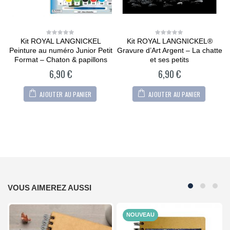
Kit ROYAL LANGNICKEL
Kit ROYAL LANGNICKEL®
0
0
out
out
e
Peinture au numéro Junior Petit
Gravure d’Art Argent – La chatte
of
of
5
5
Format – Chaton & papillons
et ses petits
6,90
€
6,90
€
AJOUTER AU PANIER
AJOUTER AU PANIER
VOUS AIMEREZ AUSSI
NOUVEAU