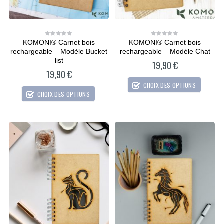
KOMONI® Carnet bois
KOMONI® Carnet bois
0
0
out
out
rechargeable – Modèle Bucket
rechargeable – Modèle Chat
of
of
5
5
list
19,90
€
19,90
€
CHOIX DES OPTIONS
CHOIX DES OPTIONS