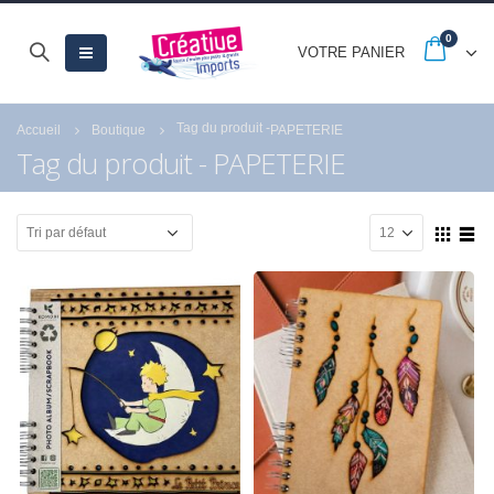
0
VOTRE PANIER
Tag du produit -
Accueil
Boutique
PAPETERIE
Tag du produit - PAPETERIE
CARTONIC® -
CARTONIC® -
Modèle Chien
Modèle Chien