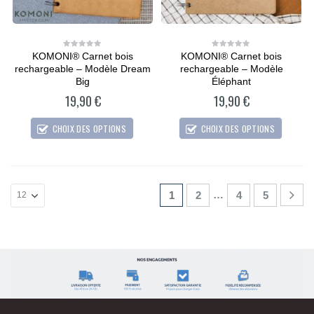
KOMONI® Carnet bois
KOMONI® Carnet bois
0
0
out
out
rechargeable – Modèle Dream
rechargeable – Modèle
of
of
5
5
Big
Éléphant
19,90
€
19,90
€
CHOIX DES OPTIONS
CHOIX DES OPTIONS
…
1
2
4
5