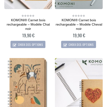
KOMONI® Carnet bois
KOMONI® Carnet bois
0
0
out
out
rechargeable – Modèle Chat
rechargeable – Modèle Cheval
of
of
5
5
noir
noir
19,90
€
19,90
€
CHOIX DES OPTIONS
CHOIX DES OPTIONS