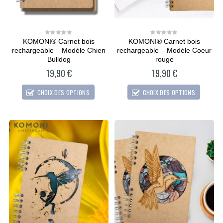
KOMONI® Carnet bois
KOMONI® Carnet bois
0
0
out
out
rechargeable – Modèle Chien
rechargeable – Modèle Coeur
of
of
5
5
Bulldog
rouge
19,90
€
19,90
€
CHOIX DES OPTIONS
CHOIX DES OPTIONS