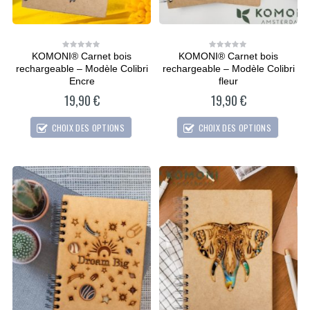
KOMONI® Carnet bois
KOMONI® Carnet bois
0
0
out
out
rechargeable – Modèle Colibri
rechargeable – Modèle Colibri
of
of
5
5
Encre
fleur
19,90
€
19,90
€
CHOIX DES OPTIONS
CHOIX DES OPTIONS