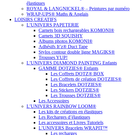
élastiques
ROYAL & LANGNICKEL® – Peintures par numéro
WRAP-UPS® Maths & Anglais
LOISIRS CREATIFS
L’UNIVERS PAPETERIE
Carnets bois rechargeables KOMONI®
Carnets 3D SQUISHY
Albums photos KOMONI®
Adhésifs It’z® Duct Tape
Stylos contour double ligne MAGIKS®
Trousses YUP!
L’UNIVERS DIAMOND PAINTING Enfants
GAMME DOTZIES® Enfants
Les Coffrets DOTZ® BOX
Les Coffrets de création DOTZIES®
Les Bracelets DOTZIES®
Les Stickers DOTZIES®
Les Trousses DOTZIES®
Les Accessoires
L’UNIVERS RAINBOW LOOM®
Les kits de créations en élastiques
Les Recharges d’élastiques
Les accessoires et Livres Tutoriels
L’UNIVERS Bracelets WRAPIT™
Les recharges