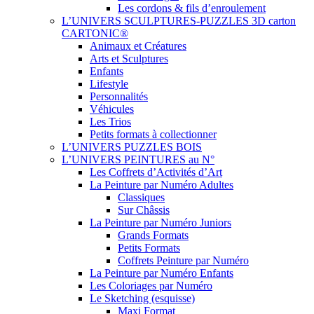
Les cordons & fils d’enroulement
L’UNIVERS SCULPTURES-PUZZLES 3D carton
CARTONIC®
Animaux et Créatures
Arts et Sculptures
Enfants
Lifestyle
Personnalités
Véhicules
Les Trios
Petits formats à collectionner
L’UNIVERS PUZZLES BOIS
L’UNIVERS PEINTURES au N°
Les Coffrets d’Activités d’Art
La Peinture par Numéro Adultes
Classiques
Sur Châssis
La Peinture par Numéro Juniors
Grands Formats
Petits Formats
Coffrets Peinture par Numéro
La Peinture par Numéro Enfants
Les Coloriages par Numéro
Le Sketching (esquisse)
Maxi Format