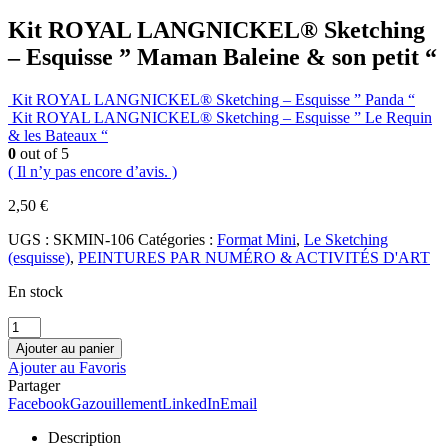
Kit ROYAL LANGNICKEL® Sketching
– Esquisse ” Maman Baleine & son petit “
Kit ROYAL LANGNICKEL® Sketching – Esquisse ” Panda “
Kit ROYAL LANGNICKEL® Sketching – Esquisse ” Le Requin
& les Bateaux “
0
out of 5
( Il n’y pas encore d’avis. )
2,50
€
UGS :
SKMIN-106
Catégories :
Format Mini
,
Le Sketching
(esquisse)
,
PEINTURES PAR NUMÉRO & ACTIVITÉS D'ART
En stock
Ajouter au panier
Ajouter au Favoris
Partager
Facebook
Gazouillement
LinkedIn
Email
Description