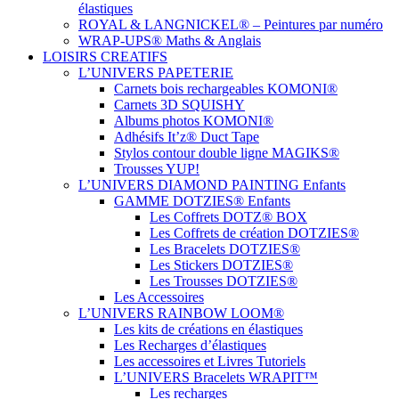
élastiques
ROYAL & LANGNICKEL® – Peintures par numéro
WRAP-UPS® Maths & Anglais
LOISIRS CREATIFS
L’UNIVERS PAPETERIE
Carnets bois rechargeables KOMONI®
Carnets 3D SQUISHY
Albums photos KOMONI®
Adhésifs It’z® Duct Tape
Stylos contour double ligne MAGIKS®
Trousses YUP!
L’UNIVERS DIAMOND PAINTING Enfants
GAMME DOTZIES® Enfants
Les Coffrets DOTZ® BOX
Les Coffrets de création DOTZIES®
Les Bracelets DOTZIES®
Les Stickers DOTZIES®
Les Trousses DOTZIES®
Les Accessoires
L’UNIVERS RAINBOW LOOM®
Les kits de créations en élastiques
Les Recharges d’élastiques
Les accessoires et Livres Tutoriels
L’UNIVERS Bracelets WRAPIT™
Les recharges