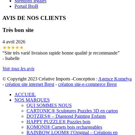
Mentions légales
Portail BtoB
AVIS DE NOS CLIENTS
Très bon site
4 avril 2026
★★★★★
“
Site très varié livraison rapide bonne qualité je recommande
”
- Isabelle
Voir tous les avis
© Copyright 2023 Créative Imports -Conception :
Agence Komelya
-
création site internet Brest
-
création site-e-commerce Brest
ACCUEIL
NOS MARQUES
QUI SOMMES NOUS
CARTONIC® Sculptures Puzzles 3D en carton
DOTZIES® – Diamond Painting Enfants
HAPPY PUZZLE® Puzzles bois
KOMONI® Carnets bois rechargeables
RAINBOW LOOM® l’Original – Créations en