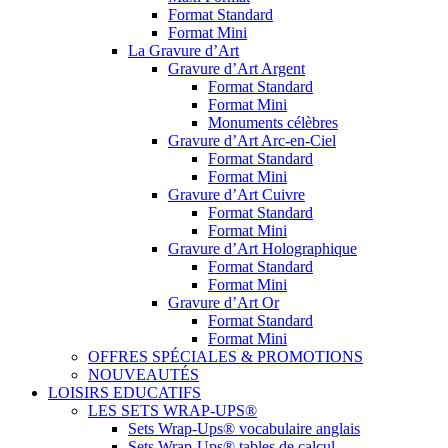
Format Standard
Format Mini
La Gravure d’Art
Gravure d’Art Argent
Format Standard
Format Mini
Monuments célèbres
Gravure d’Art Arc-en-Ciel
Format Standard
Format Mini
Gravure d’Art Cuivre
Format Standard
Format Mini
Gravure d’Art Holographique
Format Standard
Format Mini
Gravure d’Art Or
Format Standard
Format Mini
OFFRES SPÉCIALES & PROMOTIONS
NOUVEAUTÉS
LOISIRS EDUCATIFS
LES SETS WRAP-UPS®
Sets Wrap-Ups® vocabulaire anglais
Sets Wrap-Ups® tables de calcul