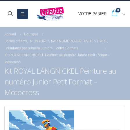
0
VOTRE PANIER
Accueil
Boutique
Loisirs créatifs
,
PEINTURES PAR NUMÉRO & ACTIVITÉS D'ART
,
Peintures par numéro Juniors
,
Petits Formats
Kit ROYAL LANGNICKEL Peinture au numéro Junior Petit Format –
Motocross
Kit ROYAL LANGNICKEL Peinture au
numéro Junior Petit Format –
Motocross