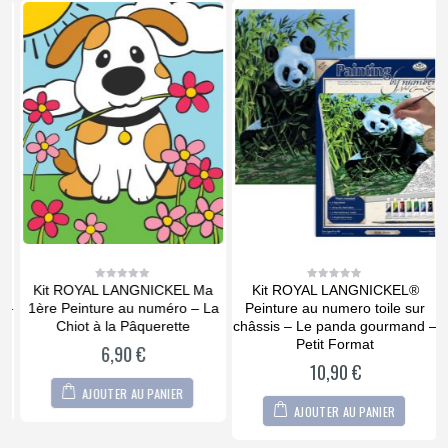
Kit ROYAL LANGNICKEL Ma
Kit ROYAL LANGNICKEL®
0
0
out
out
 –
1ère Peinture au numéro – La
Peinture au numero toile sur
of
of
5
5
Chiot à la Pâquerette
châssis – Le panda gourmand –
Petit Format
6,90
€
10,90
€
AJOUTER AU PANIER
AJOUTER AU PANIER