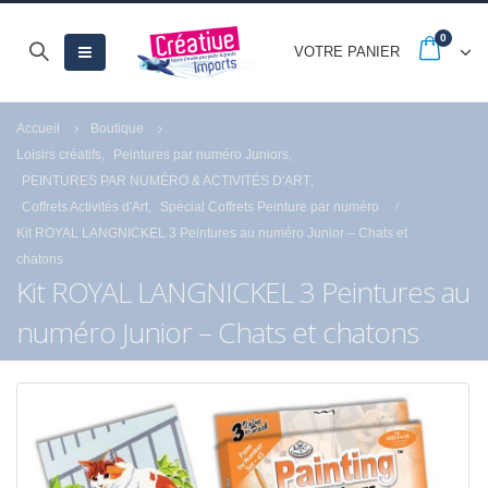
0
VOTRE PANIER
Accueil
Boutique
Loisirs créatifs
,
Peintures par numéro Juniors
,
PEINTURES PAR NUMÉRO & ACTIVITÉS D'ART
,
Coffrets Activités d'Art
,
Spécial Coffrets Peinture par numéro
Kit ROYAL LANGNICKEL 3 Peintures au numéro Junior – Chats et
chatons
Kit ROYAL LANGNICKEL 3 Peintures au
numéro Junior – Chats et chatons