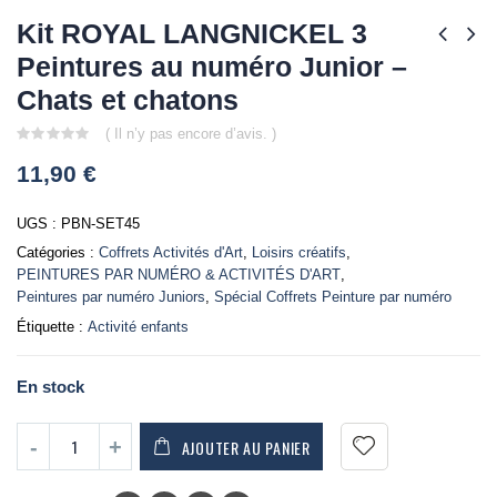
Kit ROYAL LANGNICKEL 3
Peintures au numéro Junior –
Chats et chatons
( Il n’y pas encore d’avis. )
0
11,90
€
out
of
5
UGS :
PBN-SET45
Catégories :
Coffrets Activités d'Art
,
Loisirs créatifs
,
PEINTURES PAR NUMÉRO & ACTIVITÉS D'ART
,
Peintures par numéro Juniors
,
Spécial Coffrets Peinture par numéro
Étiquette :
Activité enfants
En stock
AJOUTER AU PANIER