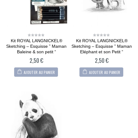
Kit ROYAL LANGNICKEL®
Kit ROYAL LANGNICKEL®
0
0
out
out
Sketching – Esquisse ” Maman
Sketching – Esquisse ” Maman
of
of
5
5
Baleine & son petit “
Eléphant et son Petit “
2,50
€
2,50
€
AJOUTER AU PANIER
AJOUTER AU PANIER