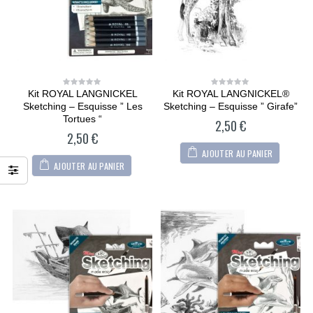
Kit ROYAL LANGNICKEL
Kit ROYAL LANGNICKEL®
0
0
out
out
Sketching – Esquisse ” Les
Sketching – Esquisse ” Girafe”
of
of
5
5
Tortues “
2,50
€
2,50
€
AJOUTER AU PANIER
AJOUTER AU PANIER