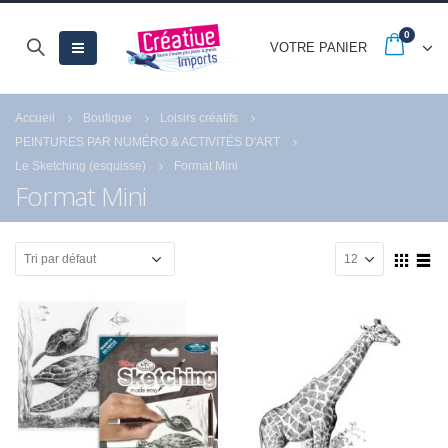
0
VOTRE PANIER
Accueil
Boutique
Loisirs créatifs
PEINTURES PAR NUMÉRO & ACTIVITÉS D'ART
Le Sketching (esquisse)
Format Mini
Format Mini