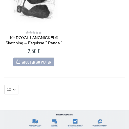
Kit ROYAL LANGNICKEL®
0
out
Sketching – Esquisse ” Panda “
of
5
2,50
€
AJOUTER AU PANIER