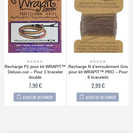
Recharge P1 pour kit WRAPIT™
Recharge fil d’enroulement Gris
0
0
out
out
Deluxe-cuir – Pour 1 bracelet
pour kit WRAPIT™ PRO – Pour
of
of
5
5
double
6 bracelets
7,90
€
2,99
€
AJOUTER AU PANIER
AJOUTER AU PANIER