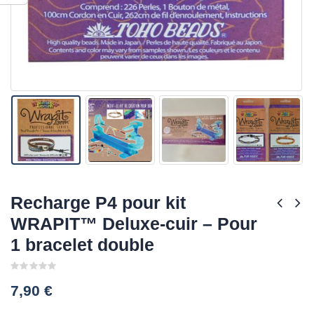
Recharge P4 pour kit
WRAPIT™ Deluxe-cuir – Pour
1 bracelet double
0
7,90
€
out
of
5