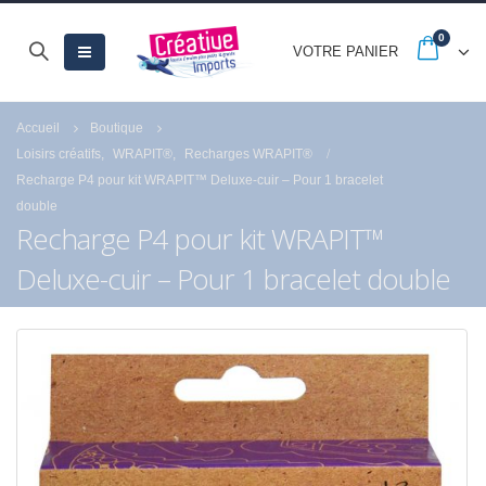
0
VOTRE PANIER
Accueil
Boutique
Loisirs créatifs
,
WRAPIT®
,
Recharges WRAPIT®
Recharge P4 pour kit WRAPIT™ Deluxe-cuir – Pour 1 bracelet
double
Recharge P4 pour kit WRAPIT™
Deluxe-cuir – Pour 1 bracelet double