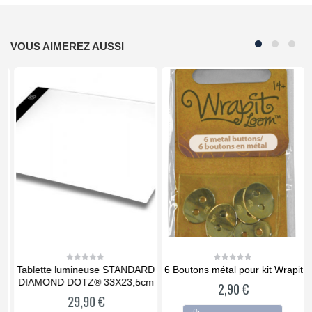
VOUS AIMEREZ AUSSI
Tablette lumineuse STANDARD
6 Boutons métal pour kit Wrapit
0
0
out
out
a
DIAMOND DOTZ® 33X23,5cm
2,90
€
of
of
5
5
29,90
€