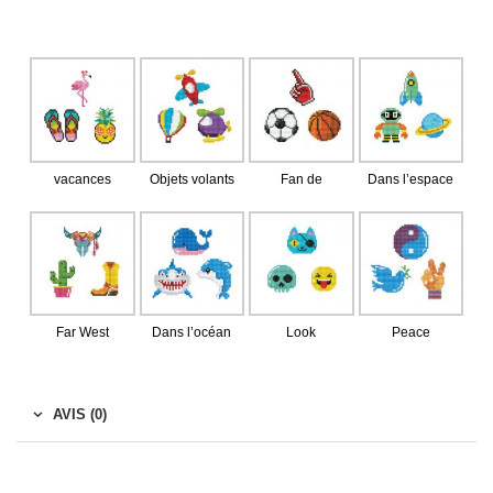
vacances
Objets volants
Fan de
Dans l’espace
Far West
Dans l’océan
Look
Peace
AVIS (0)