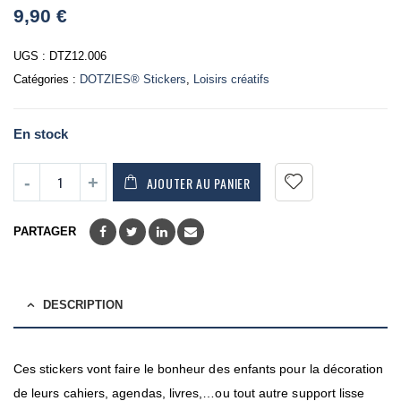
0
9,90
€
out
of
5
UGS :
DTZ12.006
Catégories :
DOTZIES® Stickers
,
Loisirs créatifs
En stock
AJOUTER AU PANIER
PARTAGER
DESCRIPTION
Ces stickers vont faire le bonheur des enfants pour la décoration
de leurs cahiers, agendas, livres,…ou tout autre support lisse