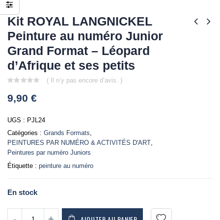
Kit ROYAL LANGNICKEL
Peinture au numéro Junior
Grand Format – Léopard
d’Afrique et ses petits
( Il n’y pas encore d’avis. )
0
9,90
€
out
of
5
UGS :
PJL24
Catégories :
Grands Formats
,
PEINTURES PAR NUMÉRO & ACTIVITÉS D'ART
,
Peintures par numéro Juniors
Étiquette :
peinture au numéro
En stock
AJOUTER AU PANIER