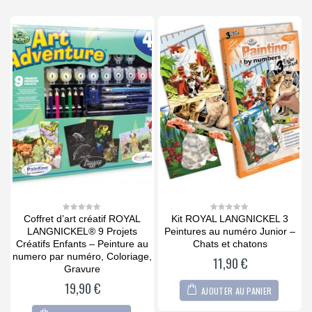
Coffret d’art créatif ROYAL
Kit ROYAL LANGNICKEL 3
0
0
out
out
it
LANGNICKEL® 9 Projets
Peintures au numéro Junior –
P
of
of
5
5
Créatifs Enfants – Peinture au
Chats et chatons
numero par numéro, Coloriage,
11,90
€
Gravure
19,90
€
AJOUTER AU PANIER