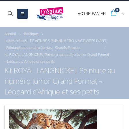
0
VOTRE PANIER
Accueil
Boutique
Loisirs créatifs
,
PEINTURES PAR NUMÉRO & ACTIVITÉS D'ART
,
Peintures par numéro Juniors
,
Grands Formats
Kit ROYAL LANGNICKEL Peinture au numéro Junior Grand Format
– Léopard d’Afrique et ses petits
Kit ROYAL LANGNICKEL Peinture au
numéro Junior Grand Format –
Léopard d’Afrique et ses petits