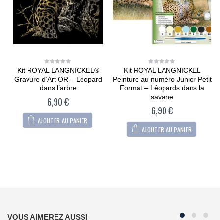
Kit ROYAL LANGNICKEL®
Kit ROYAL LANGNICKEL
0
0
out
out
Gravure d’Art OR – Léopard
Peinture au numéro Junior Petit
of
of
5
5
dans l’arbre
Format – Léopards dans la
savane
6,90
€
6,90
€
AJOUTER AU PANIER
AJOUTER AU PANIER
VOUS AIMEREZ AUSSI