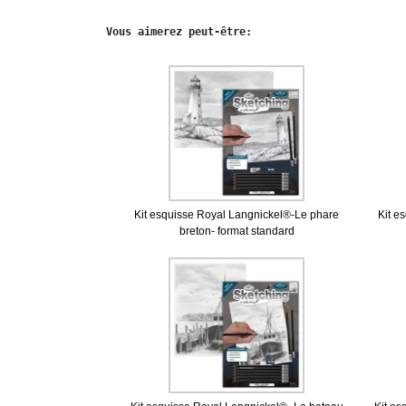
Kit esquisse Royal Langnickel®-Le phare
Kit e
breton- format standard