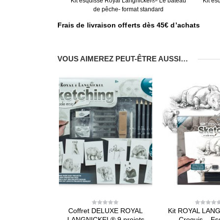
Kit esquisse Royal Langnickel®- Le bateau
Kit es
de pêche- format standard
Frais de livraison offerts dès 45€ d’achats
VOUS AIMEREZ PEUT-ÊTRE AUSSI…
Coffret DELUXE ROYAL
Kit ROYAL LAN
0
0
out
out
LANGNICKEL® 9 projets
Croquis – Es