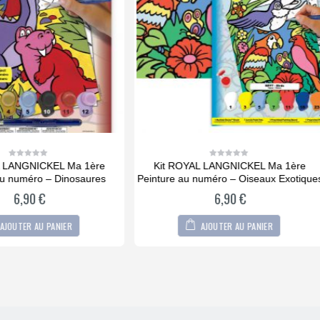
 ROYAL LANGNICKEL Ma 1ère
Kit ROYAL LANGNICKEL® Peint
0
0
out
out
re au numéro – Oiseaux Exotiques
numéro – Nouveaux Amis
of
of
5
5
6,90
€
9,90
€
AJOUTER AU PANIER
AJOUTER AU PANIER