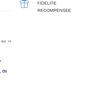
FIDELITE
RECOMPENSEE
 qui souhaitent plonger dans le monde de l'art 

t.
, de