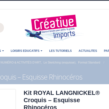
S
LOISIRS EDUCATIFS
LES TUTORIELS
ACTUALITES
PA
 NUMÉRO & ACTIVITÉS D'ART
,
Le Sketching (esquisse)
,
Format Standard
quis – Esquisse Rhinocéros
Kit ROYAL LANGNICKEL®
Croquis – Esquisse
Rhinocéros