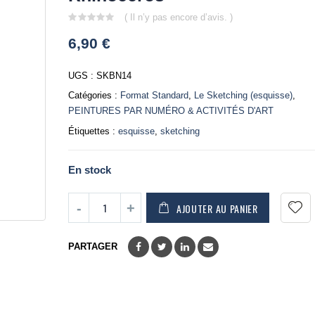
( Il n’y pas encore d’avis. )
0
6,90
€
out
of
5
UGS :
SKBN14
Catégories :
Format Standard
,
Le Sketching (esquisse)
,
PEINTURES PAR NUMÉRO & ACTIVITÉS D'ART
Étiquettes :
esquisse
,
sketching
En stock
AJOUTER AU PANIER
PARTAGER