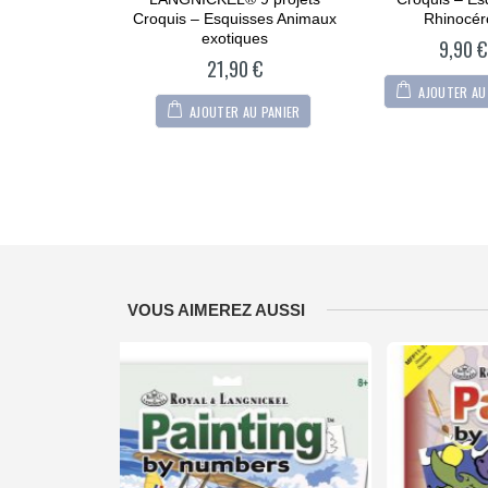
of
of
5
5
Croquis – Esquisses Animaux
Rhinocér
exotiques
9,90
€
21,90
€
AJOUTER AU
AJOUTER AU PANIER
VOUS AIMEREZ AUSSI