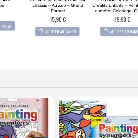
of
of
5
5
os
châssis – Au Zoo – Grand
Créatifs Enfants – Pein
Format
numéro, Coloriage, G
15,90
€
19,90
€
 PANIER
AJOUTER AU PANIER
AJOUTER AU PANI