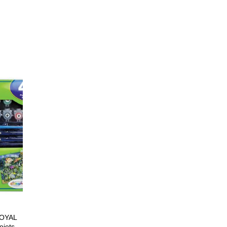
 ROYAL
jets