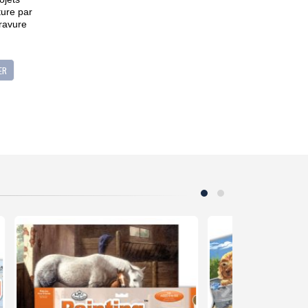
ture par
ravure
ER