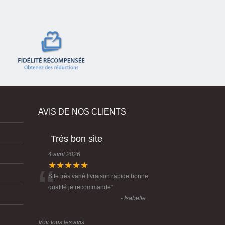
AVIS DE NOS CLIENTS
Très bon site
4 avril 2026
“
★★★★★
Site très varié livraison rapide bonne
qualité je recommande
”
- Isabelle
Voir tous les avis