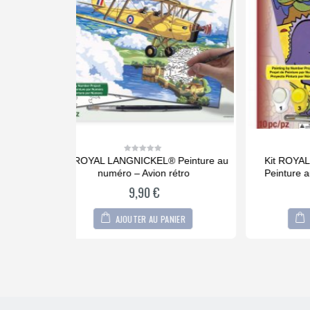
® Peinture au
Kit ROYAL LANGNICKEL Ma 1ère
Kit
0
out
 rétro
Peinture au numéro – Dinosaures
Peintu
of
5
6,90
€
PANIER
AJOUTER AU PANIER