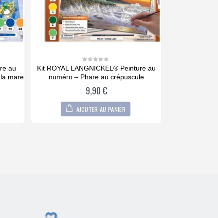
re au
Kit ROYAL LANGNICKEL® Peinture au
COFFRET Bois
0
out
 la mare
numéro – Phare au crépuscule
pièces 
of
5
9,90
€
AJOUTER AU PANIER
A