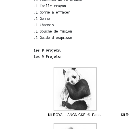
.1 Taille-crayon

.1 Gomme à effacer

.1 Gomme

.1 Chamois

.1 Souche de fusion

.1 Guide d'esquisse

Les 9 projets: 
Les 9 Projets:
Kit ROYAL LANGNICKEL®- Panda
Kit 