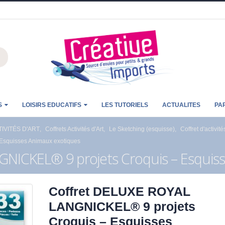
S
LOISIRS EDUCATIFS
LES TUTORIELS
ACTUALITES
PA
IVITÉS D'ART
,
Coffrets Activités d'Art
,
Le Sketching (esquisse)
,
Coffret d'activité
Esquisses Animaux exotiques
NICKEL® 9 projets Croquis – Esquis
Coffret DELUXE ROYAL
LANGNICKEL® 9 projets
Croquis – Esquisses