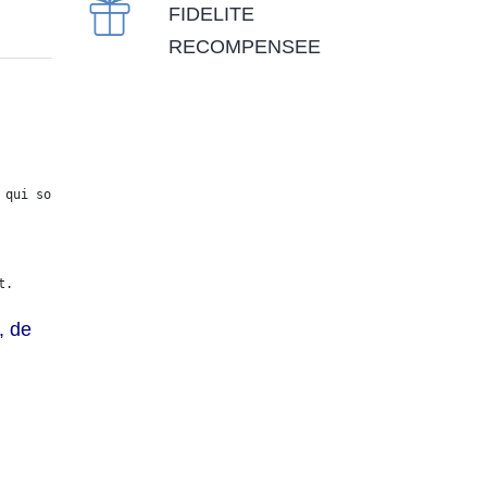
FIDELITE
RECOMPENSEE
 qui souhaitent plonger dans le monde de l'art 

t.
, de