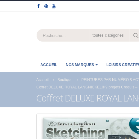
toutes catégories
ACCUEIL
NOS MARQUES
LOISIRS CREATIF
Accueil
Boutique
PEINTURES PAR NUMÉRO & ACT
Coffret DELUXE ROYAL LANGNICKEL® 9 projets Croquis – 
Coffret DELUXE ROYAL LANG