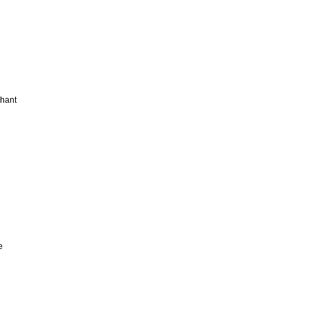
hant
e