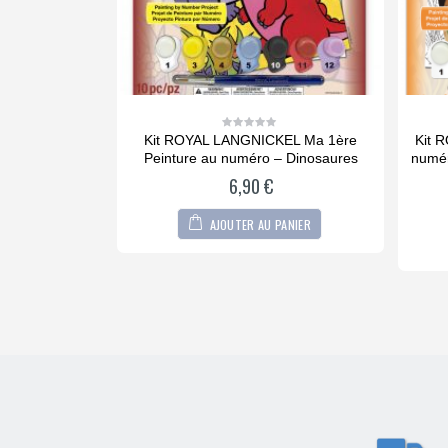
 Aquarelle 25
Kit ROYAL LANGNICKEL Ma 1ère
Kit 
0
out
NGNICKEL
Peinture au numéro – Dinosaures
numér
of
5
6,90
€
PANIER
AJOUTER AU PANIER