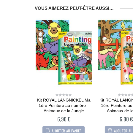
VOUS AIMEREZ PEUT-ÊTRE AUSSI…
Kit ROYAL LANGNICKEL Ma
Kit ROYAL LANG
0
0
out
out
1ère Peinture au numéro –
1ère Peinture a
of
of
5
5
Animaux de la Jungle
Animaux de l
6,90
€
6,90
€
AJOUTER AU PANIER
AJOUTER AU