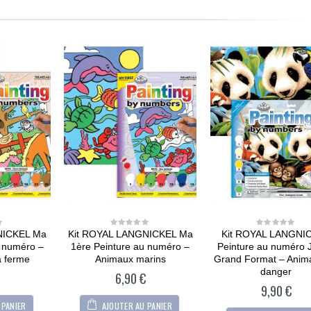
NICKEL Ma
Kit ROYAL LANGNICKEL Ma
Kit ROYAL LANGNI
0
0
out
out
u numéro –
1ère Peinture au numéro –
Peinture au numéro 
of
of
5
5
a ferme
Animaux marins
Grand Format – Anim
danger
6,90
€
9,90
€
 PANIER
AJOUTER AU PANIER