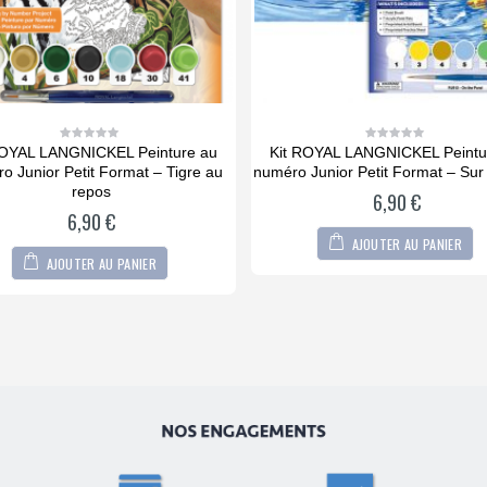
ROYAL LANGNICKEL Peinture au
Kit ROYAL LANGNICKEL Peintu
0
0
out
out
o Junior Petit Format – Tigre au
numéro Junior Petit Format – Sur
of
of
5
5
repos
6,90
€
6,90
€
AJOUTER AU PANIER
AJOUTER AU PANIER