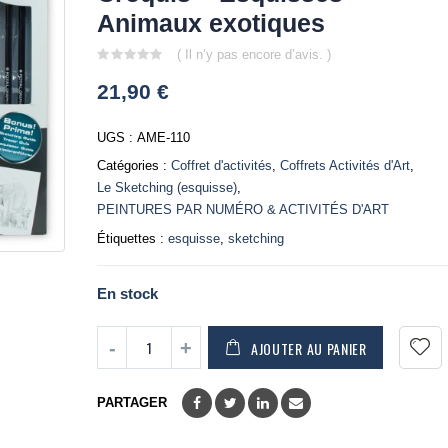
Animaux exotiques
( Il n’y pas encore d’avis. )
0
21,90
€
out
of
5
UGS :
AME-110
Catégories :
Coffret d'activités
,
Coffrets Activités d'Art
,
Le Sketching (esquisse)
,
PEINTURES PAR NUMÉRO & ACTIVITÉS D'ART
Étiquettes :
esquisse
,
sketching
En stock
AJOUTER AU PANIER
PARTAGER