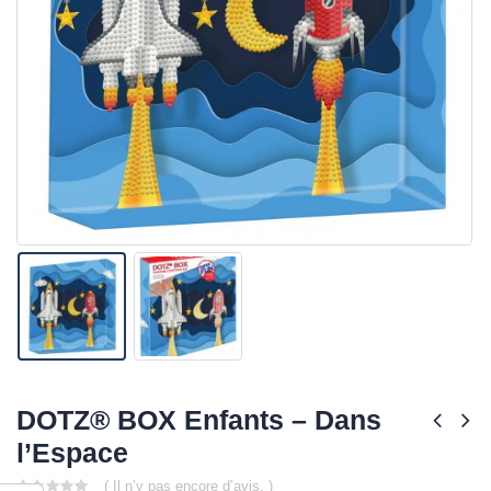
DOTZ® BOX Enfants – Dans
l’Espace
( Il n’y pas encore d’avis. )