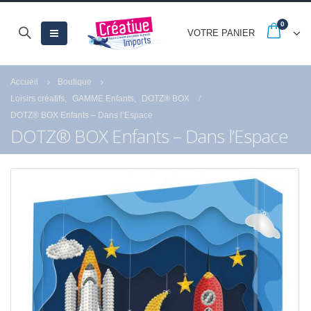
0
VOTRE PANIER
Accueil
Boutique
Loisirs créatifs
,
GAMME Enfants
,
DOTZ® BOX
DOTZ® BOX Enfants – Dans l’Espace
DOTZ® BOX Enfants – Dans l’Espace