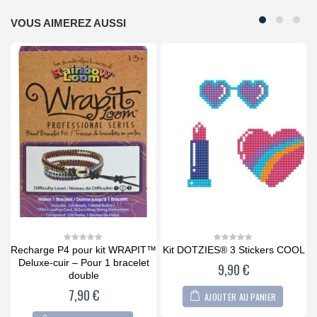
VOUS AIMEREZ AUSSI
T™
Recharge P4 pour kit WRAPIT™
Kit DOTZIES® 3 Stickers COOL
0
0
out
out
Deluxe-cuir – Pour 1 bracelet
9,90
€
of
of
5
5
double
7,90
€
AJOUTER AU PANIER