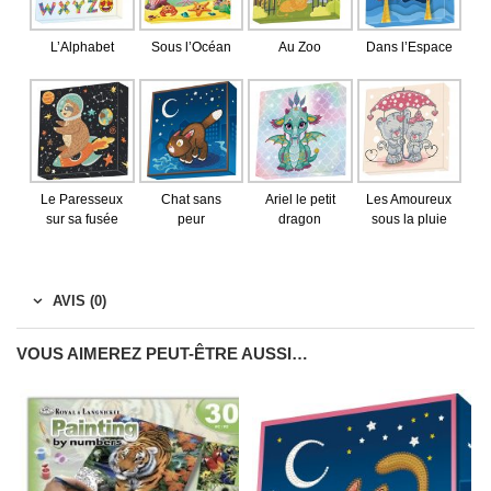
L’Alphabet
Sous l’Océan
Au Zoo
Dans l’Espace
Le Paresseux
Chat sans
Ariel le petit
Les Amoureux
sur sa fusée
peur
dragon
sous la pluie
AVIS (0)
VOUS AIMEREZ PEUT-ÊTRE AUSSI…