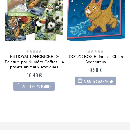
Kit ROYAL LANGNICKEL®
DOTZ® BOX Enfants – Chien
0
0
out
out
Peinture par Numéro Coffret – 4
Aventureux
of
of
5
5
projets animaux exotiques
9,90
€
16,49
€
AJOUTER AU PANIER
AJOUTER AU PANIER