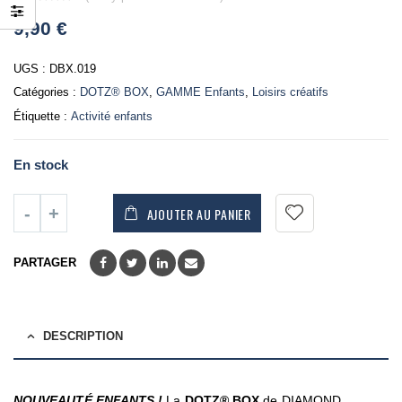
0
9,90
€
out
of
5
UGS :
DBX.019
Catégories :
DOTZ® BOX
,
GAMME Enfants
,
Loisirs créatifs
Étiquette :
Activité enfants
En stock
AJOUTER AU PANIER
PARTAGER
DESCRIPTION
NOUVEAUTÉ ENFANTS !
La
DOTZ®
BOX
de DIAMOND