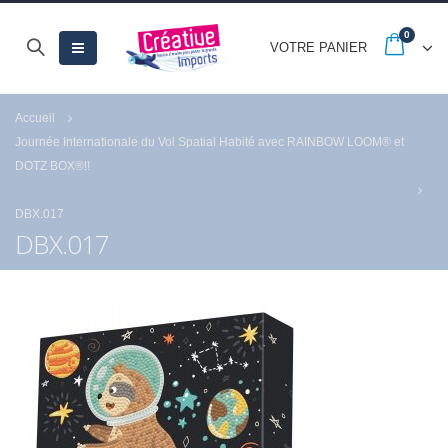
0
VOTRE PANIER
Accueil
Journée Internationale du Vol Spatial Habité avec RAINBOW LOOM® et
DOTZ BOX®!!
DBX.017
DBX.017