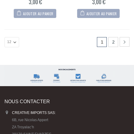
3,00
€
3,00
€
AJOUTER AU PANIER
AJOUTER AU PANIER
1
2
NOUS CONTACTER
CREATIVE IMPORTS SAS:
6B, rue Nicolas Appert
ZA Troyalac’h