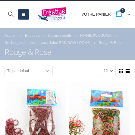
0
VOTRE PANIER
Accueil
Boutique
Loisirs créatifs
RAINBOW LOOM®
Recharges élastiques sans latex RAINBOW LOOM®
Rouge & Rose
Rouge & Rose