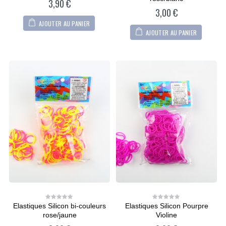
3,90
€
of
of
5
5
3,00
€
AJOUTER AU PANIER
AJOUTER AU PANIER
Elastiques Silicon bi-couleurs
Elastiques Silicon Pourpre
0
0
out
out
rose/jaune
Violine
of
of
5
5