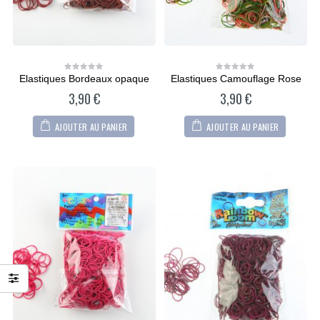
Elastiques Bordeaux opaque
Elastiques Camouflage Rose
0
0
out
out
3,90
€
3,90
€
of
of
5
5
AJOUTER AU PANIER
AJOUTER AU PANIER