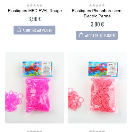
Elastiques MEDIEVAL Rouge
Elastiques Phosphorescent
0
0
out
out
Electric Parme
3,90
€
of
of
5
5
3,90
€
AJOUTER AU PANIER
AJOUTER AU PANIER