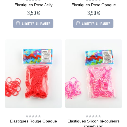
Elastiques Rose Jelly
Elastiques Rose Opaque
0
0
out
out
3,50
€
3,90
€
of
of
5
5
AJOUTER AU PANIER
AJOUTER AU PANIER
Elastiques Rouge Opaque
Elastiques Silicon bi-couleurs
0
0
out
out
rose/blanc