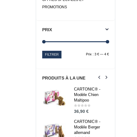
PROMOTIONS
PRIX
Prix :
3 €
—
4 €
FILTRER
PRODUITS À LA UNE
CARTONIC® -
CARTONIC® -
Modèle Chien
Modèle Chien
Maltipoo
Maltipoo
36,90
€
36,90
€
0
0
out
out
of
of
5
5
CARTONIC® -
CARTONIC® -
Modèle Berger
Modèle Berger
allemand
allemand