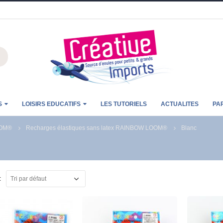
S
LOISIRS EDUCATIFS
LES TUTORIELS
ACTUALITES
PA
OM®
Recharges élastiques sans latex RAINBOW LOOM®
Blanc
: