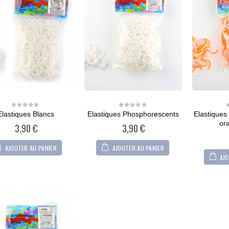
Elastiques Blancs
Elastiques Phosphorescents
Elastiques 
0
0
out
out
or
3,90
€
3,90
€
of
of
5
5
AJOUTER AU PANIER
AJOUTER AU PANIER
AJO