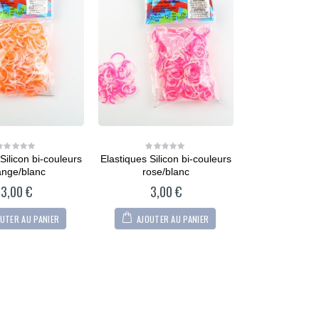
Silicon bi-couleurs
Elastiques Silicon bi-couleurs
0
0
out
out
ange/blanc
rose/blanc
of
of
5
5
3,00
€
3,00
€
UTER AU PANIER
AJOUTER AU PANIER