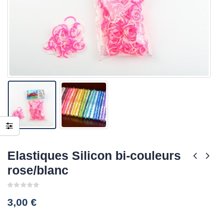
Elastiques Silicon bi-couleurs
rose/blanc
0
3,00
€
out
of
5