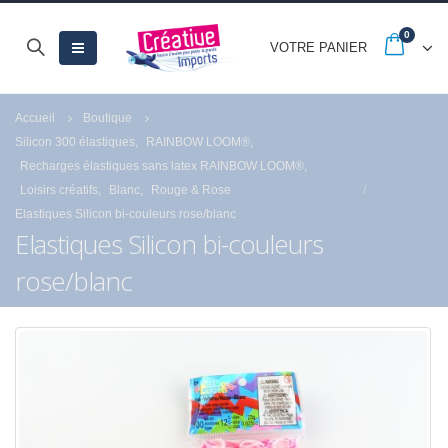
0
VOTRE PANIER
Accueil
Boutique
Silicon 300 élastiques
,
RAINBOW LOOM®
,
Recharges élastiques sans latex RAINBOW LOOM®
,
Loisirs créatifs
,
Blanc
,
Rouge & Rose
Elastiques Silicon bi-couleurs rose/blanc
Elastiques Silicon bi-couleurs
rose/blanc