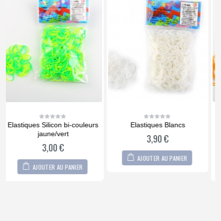
Elastiques Blancs
Elastiques Silicon Métallique
0
0
out
out
doré
3,90
€
of
of
5
5
3,00
€
AJOUTER AU PANIER
AJOUTER AU PANIER