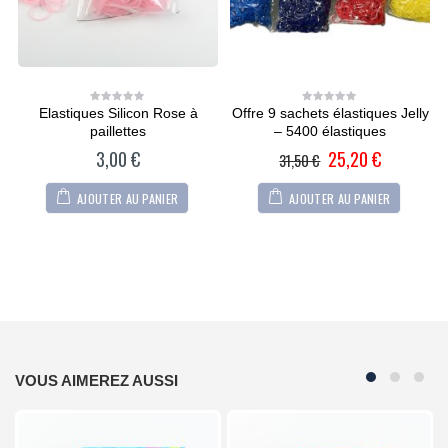
Elastiques Silicon Rose à
Offre 9 sachets élastiques Jelly
0
0
out
out
paillettes
– 5400 élastiques
of
of
5
5
3,00
€
25,20
€
31,50
€
AJOUTER AU PANIER
AJOUTER AU PANIER
VOUS AIMEREZ AUSSI