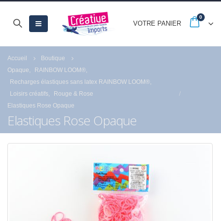
0
VOTRE PANIER
Accueil
Boutique
Opaque
,
RAINBOW LOOM®
,
Recharges élastiques sans latex RAINBOW LOOM®
,
Loisirs créatifs
,
Rouge & Rose
Elastiques Rose Opaque
Elastiques Rose Opaque