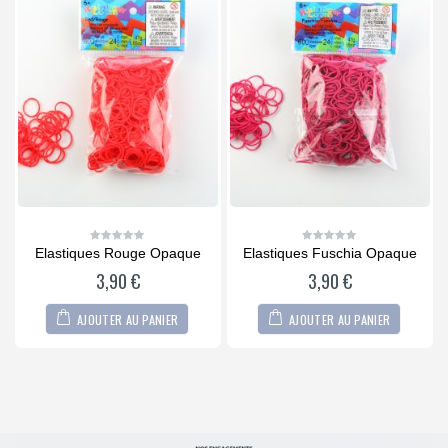
Elastiques Rouge Opaque
Elastiques Fuschia Opaque
0
0
out
out
3,90
€
3,90
€
of
of
5
5
AJOUTER AU PANIER
AJOUTER AU PANIER