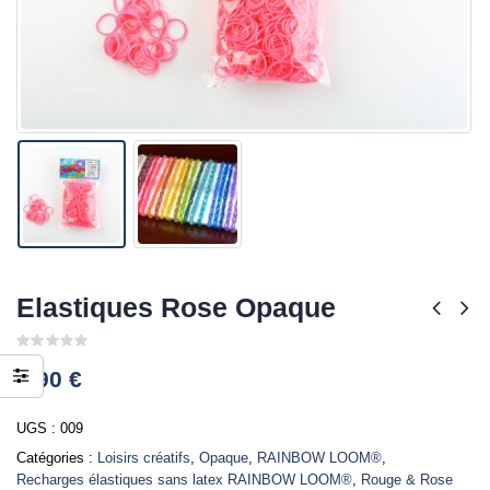
Elastiques Rose Opaque
0
3,90
€
out
of
5
UGS :
009
Catégories :
Loisirs créatifs
,
Opaque
,
RAINBOW LOOM®
,
Recharges élastiques sans latex RAINBOW LOOM®
,
Rouge & Rose