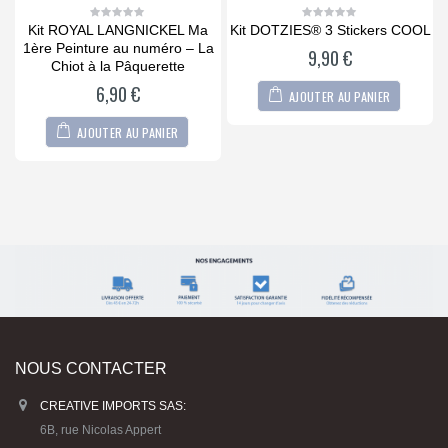
Kit ROYAL LANGNICKEL Ma
Kit DOTZIES® 3 Stickers COOL
0
0
out
out
1ère Peinture au numéro – La
9,90
€
of
of
5
5
Chiot à la Pâquerette
6,90
€
AJOUTER AU PANIER
AJOUTER AU PANIER
NOUS CONTACTER
CREATIVE IMPORTS SAS:
6B, rue Nicolas Appert