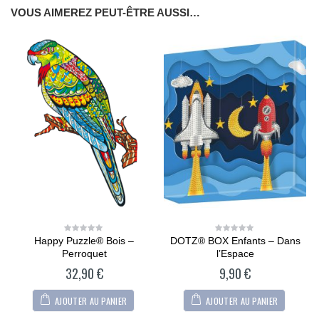
VOUS AIMEREZ PEUT-ÊTRE AUSSI…
Happy Puzzle® Bois –
DOTZ® BOX Enfants – Dans
0
0
out
out
Perroquet
l’Espace
of
of
5
5
32,90
€
9,90
€
AJOUTER AU PANIER
AJOUTER AU PANIER