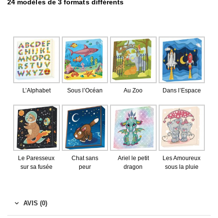
24 modèles de 3 formats différents
L’Alphabet
Sous l’Océan
Au Zoo
Dans l’Espace
Le Paresseux
Chat sans
Ariel le petit
Les Amoureux
sur sa fusée
peur
dragon
sous la pluie
AVIS (0)