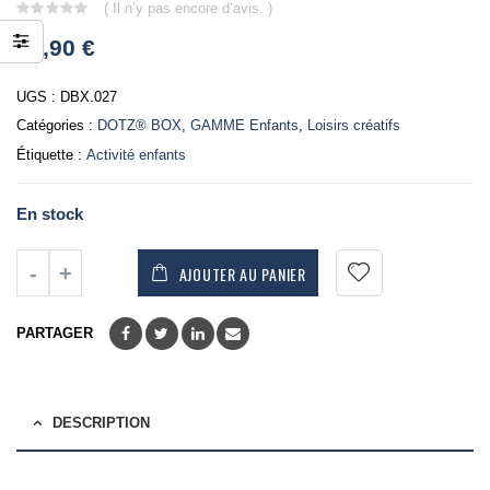
( Il n’y pas encore d’avis. )
0
12,90
€
out
of
5
UGS :
DBX.027
Catégories :
DOTZ® BOX
,
GAMME Enfants
,
Loisirs créatifs
Étiquette :
Activité enfants
En stock
AJOUTER AU PANIER
PARTAGER
DESCRIPTION