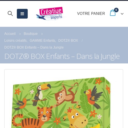
0
VOTRE PANIER
Accueil
Boutique
Loisirs créatifs
,
GAMME Enfants
,
DOTZ® BOX
DOTZ® BOX Enfants – Dans la Jungle
DOTZ® BOX Enfants – Dans la Jungle