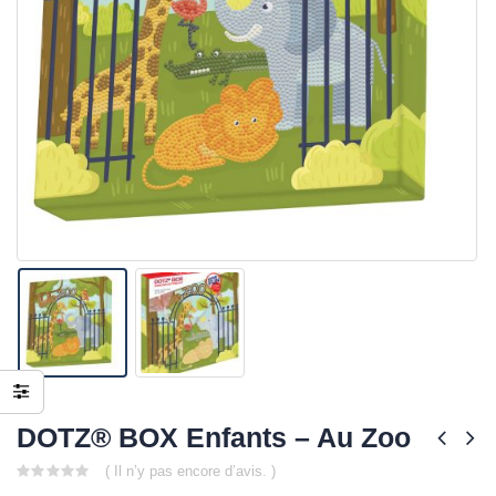
DOTZ® BOX Enfants – Au Zoo
( Il n’y pas encore d’avis. )
0