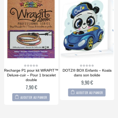
D
Recharge P1 pour kit WRAPIT™
DOTZ® BOX Enfants – Koala
R
0
0
out
out
m
Deluxe-cuir – Pour 1 bracelet
dans son bolide
of
of
5
5
double
9,90
€
7,90
€
AJOUTER AU PANIER
AJOUTER AU PANIER