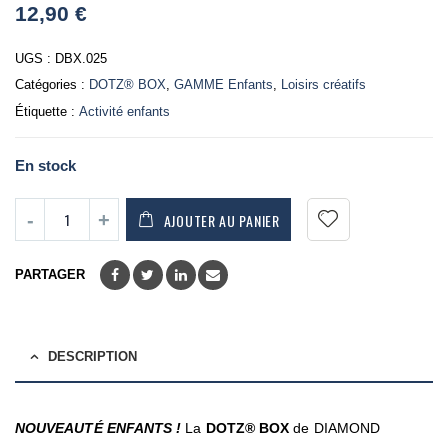
12,90
€
out
of
5
UGS :
DBX.025
Catégories :
DOTZ® BOX
,
GAMME Enfants
,
Loisirs créatifs
Étiquette :
Activité enfants
En stock
AJOUTER AU PANIER
PARTAGER
DESCRIPTION
NOUVEAUTÉ ENFANTS !
La
DOTZ®
BOX
de DIAMOND