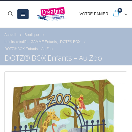
0
VOTRE PANIER
Accueil
Boutique
Loisirs créatifs
,
GAMME Enfants
,
DOTZ® BOX
DOTZ® BOX Enfants – Au Zoo
DOTZ® BOX Enfants – Au Zoo