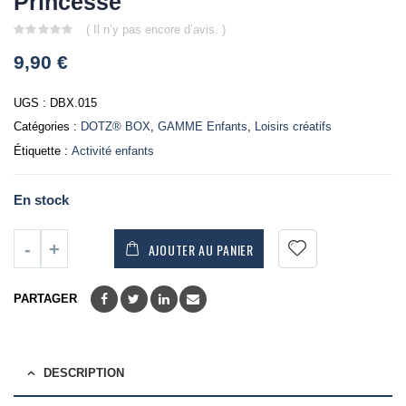
Princesse
( Il n’y pas encore d’avis. )
0
9,90
€
out
of
5
UGS :
DBX.015
Catégories :
DOTZ® BOX
,
GAMME Enfants
,
Loisirs créatifs
Étiquette :
Activité enfants
En stock
AJOUTER AU PANIER
PARTAGER
DESCRIPTION