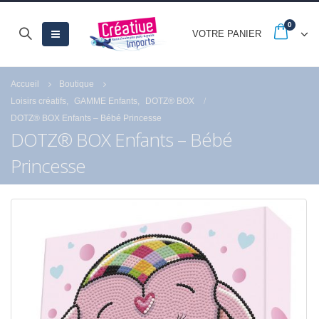
0
VOTRE PANIER
Accueil
Boutique
Loisirs créatifs
,
GAMME Enfants
,
DOTZ® BOX
DOTZ® BOX Enfants – Bébé Princesse
DOTZ® BOX Enfants – Bébé
Princesse