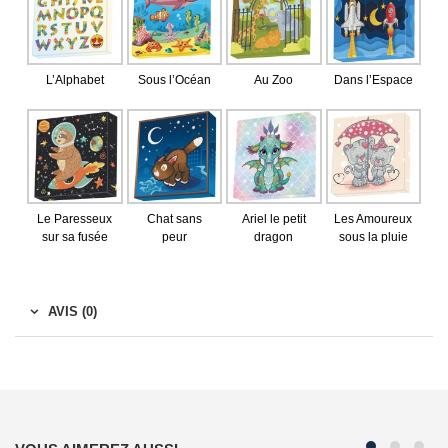
L’Alphabet
Sous l’Océan
Au Zoo
Dans l’Espace
Le Paresseux
Chat sans
Ariel le petit
Les Amoureux
sur sa fusée
peur
dragon
sous la pluie
AVIS (0)