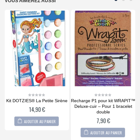
VOUS AIMEREZ AUSSI
Kit DOTZIES® La Petite Sirène
Recharge P1 pour kit WRAPIT™
0
0
out
out
O
Deluxe-cuir – Pour 1 bracelet
14,90
€
of
of
5
5
double
7,90
€
AJOUTER AU PANIER
AJOUTER AU PANIER