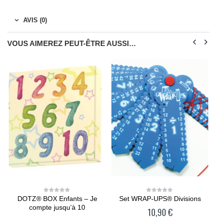
AVIS (0)
VOUS AIMEREZ PEUT-ÊTRE AUSSI…
s
DOTZ® BOX Enfants – Je
Set WRAP-UPS® Divisions
0
0
out
out
compte jusqu’à 10
10,90
€
of
of
5
5