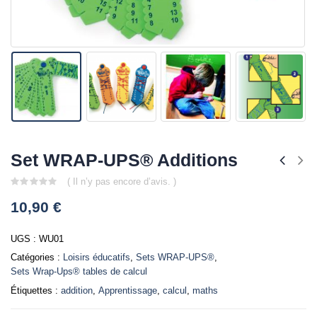
Set WRAP-UPS® Additions
( Il n’y pas encore d’avis. )
0
10,90
€
out
of
5
UGS :
WU01
Catégories :
Loisirs éducatifs
,
Sets WRAP-UPS®
,
Sets Wrap-Ups® tables de calcul
Étiquettes :
addition
,
Apprentissage
,
calcul
,
maths