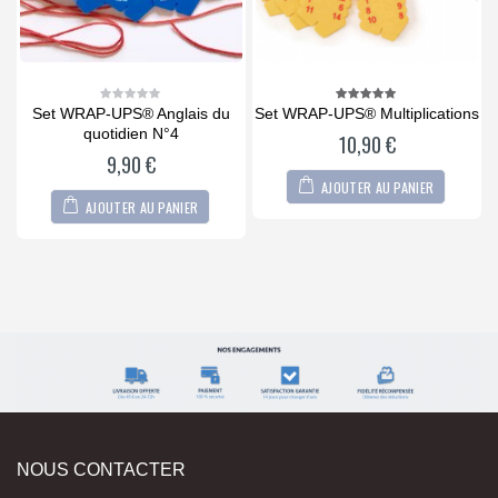
s
Set WRAP-UPS® Anglais du
Set WRAP-UPS® Multiplications
0
5.00
out
out
of 5
quotidien N°4
10,90
€
of
5
9,90
€
AJOUTER AU PANIER
AJOUTER AU PANIER
NOUS CONTACTER