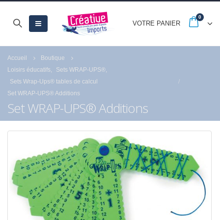
0
VOTRE PANIER
Accueil
Boutique
Loisirs éducatifs
,
Sets WRAP-UPS®
,
Sets Wrap-Ups® tables de calcul
Set WRAP-UPS® Additions
Set WRAP-UPS® Additions