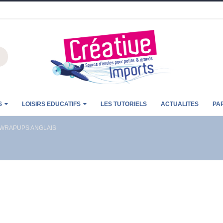
S
LOISIRS EDUCATIFS
LES TUTORIELS
ACTUALITES
PA
WRAPUPS ANGLAIS