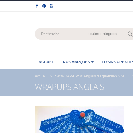
toutes catégories
ACCUEIL
NOS MARQUES
LOISIRS CREATIF
Accueil
Set WRAP-UPS® Anglais du quotidien N°4
WRAPUPS ANGLAIS