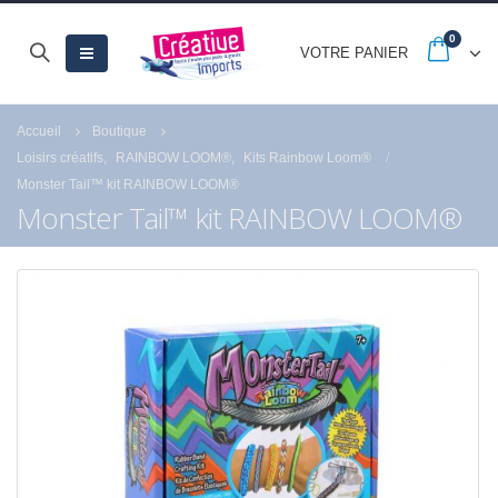
0
VOTRE PANIER
Accueil
Boutique
Loisirs créatifs
,
RAINBOW LOOM®
,
Kits Rainbow Loom®
Monster Tail™ kit RAINBOW LOOM®
Monster Tail™ kit RAINBOW LOOM®