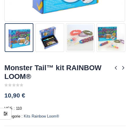
Monster Tail™ kit RAINBOW
LOOM®
0
10,90
€
out
of
5
UGS :
110
Catégorie :
Kits Rainbow Loom®