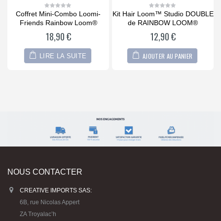
®
Coffret Mini-Combo Loomi-
Kit Hair Loom™ Studio DOUBLE
0
0
out
out
Friends Rainbow Loom®
de RAINBOW LOOM®
of
of
5
5
18,90
€
12,90
€
AJOUTER AU PANIER
LIRE LA SUITE
NOUS CONTACTER
CREATIVE IMPORTS SAS:
6B, rue Nicolas Appert
ZA Troyalac’h