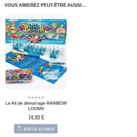
VOUS AIMEREZ PEUT-ÊTRE AUSSI…
Le Kit de démarrage RAINBOW
0
out
LOOM®
of
5
14,90
€
AJOUTER AU PANIER