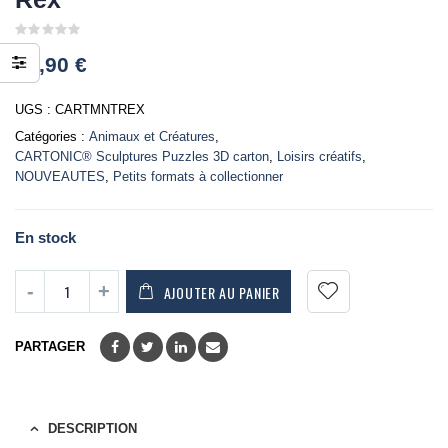
0
18,90
€
out
of
5
UGS :
CARTMNTREX
Catégories :
Animaux et Créatures
,
CARTONIC® Sculptures Puzzles 3D carton
,
Loisirs créatifs
,
NOUVEAUTES
,
Petits formats à collectionner
En stock
AJOUTER AU PANIER
PARTAGER
DESCRIPTION