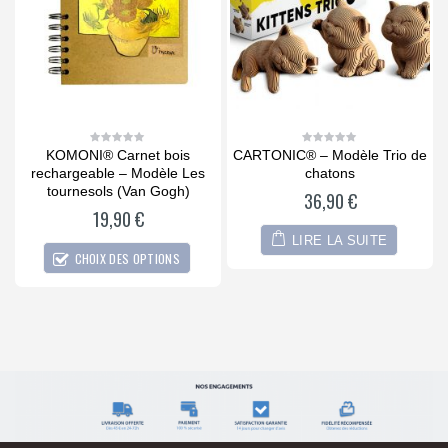
KOMONI® Carnet bois
CARTONIC® – Modèle Trio de
0
0
out
out
rd
rechargeable – Modèle Les
chatons
of
of
5
5
tournesols (Van Gogh)
36,90
€
19,90
€
LIRE LA SUITE
CHOIX DES OPTIONS