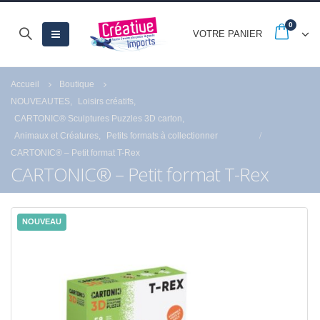
0
VOTRE PANIER
Accueil
Boutique
NOUVEAUTES
,
Loisirs créatifs
,
CARTONIC® Sculptures Puzzles 3D carton
,
Animaux et Créatures
,
Petits formats à collectionner
CARTONIC® – Petit format T-Rex
CARTONIC® – Petit format T-Rex
NOUVEAU