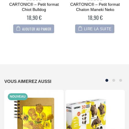
CARTONIC® – Petit format
CARTONIC® – Petit format
0
0
out
out
Chiot Bulldog
Chaton Maneki Neko
of
of
5
5
18,90
€
18,90
€
AJOUTER AU PANIER
LIRE LA SUITE
VOUS AIMEREZ AUSSI
NOUVEAU