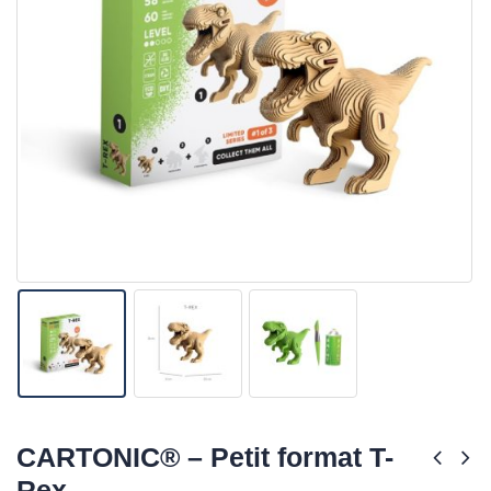
CARTONIC® – Petit format T-
Rex