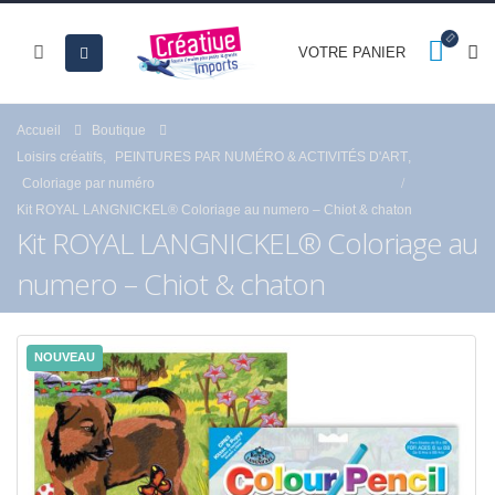
VOTRE PANIER
Accueil
Boutique
Loisirs créatifs
,
PEINTURES PAR NUMÉRO & ACTIVITÉS D'ART
,
Coloriage par numéro
Kit ROYAL LANGNICKEL® Coloriage au numero – Chiot & chaton
Kit ROYAL LANGNICKEL® Coloriage au
numero – Chiot & chaton
NOUVEAU