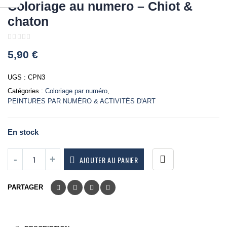
Coloriage au numero – Chiot &
chaton
0
5,90
€
out
of
5
UGS :
CPN3
Catégories :
Coloriage par numéro
,
PEINTURES PAR NUMÉRO & ACTIVITÉS D'ART
En stock
AJOUTER AU PANIER
PARTAGER