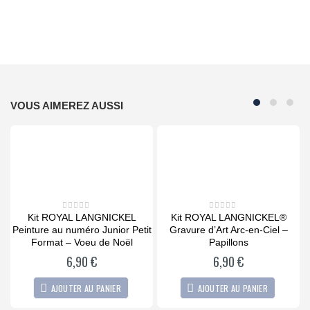
VOUS AIMEREZ AUSSI
Kit ROYAL LANGNICKEL
Kit ROYAL LANGNICKEL®
0
0
out
out
’s
Peinture au numéro Junior Petit
Gravure d’Art Arc-en-Ciel –
of
of
5
5
Format – Voeu de Noël
Papillons
6,90
€
6,90
€
AJOUTER AU PANIER
AJOUTER AU PANIER