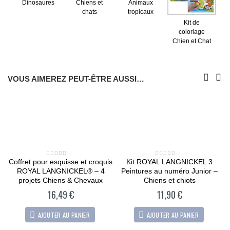
Dinosaures
Chiens et
Animaux
chats
tropicaux
Kit de
coloriage
Chien et Chat
VOUS AIMEREZ PEUT-ÊTRE AUSSI…
s
Coffret pour esquisse et croquis
Kit ROYAL LANGNICKEL 3
0
0
out
out
ROYAL LANGNICKEL® – 4
Peintures au numéro Junior –
of
of
5
5
projets Chiens & Chevaux
Chiens et chiots
16,49
€
11,90
€
AJOUTER AU PANIER
AJOUTER AU PANIER