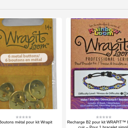
Boutons métal pour kit Wrapit
Recharge B2 pour kit WRAPIT™ 
0
0
out
out
cuir – Pour 1 bracelet simp