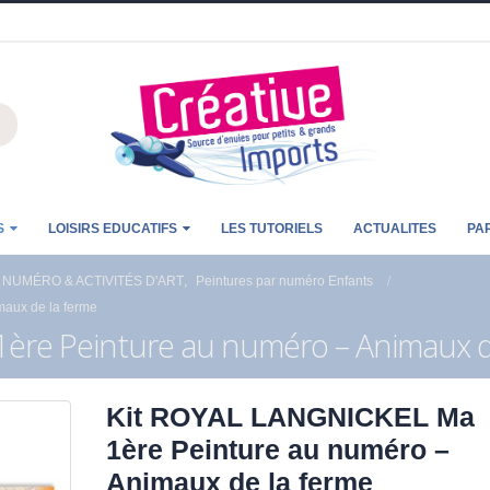
S
LOISIRS EDUCATIFS
LES TUTORIELS
ACTUALITES
PA
 NUMÉRO & ACTIVITÉS D'ART
,
Peintures par numéro Enfants
aux de la ferme
ère Peinture au numéro – Animaux d
Kit ROYAL LANGNICKEL Ma
1ère Peinture au numéro –
Animaux de la ferme