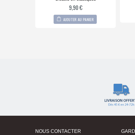
of
5
9,90
€
PANIER
AJOUTER AU PANIER
NOUS CONTACTER
GARD