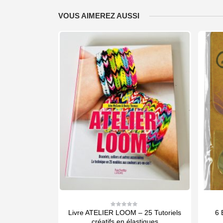
VOUS AIMEREZ AUSSI
nt Gris pour kit
Livre ATELIER LOOM – 25 Tutoriels
6 
0
out
6 bracelets
créatifs en élastiques