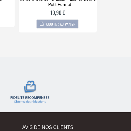
of
5
– Petit Format
10,90
€
A
AJOUTER AU PANIER
AVIS DE NOS CLIENTS