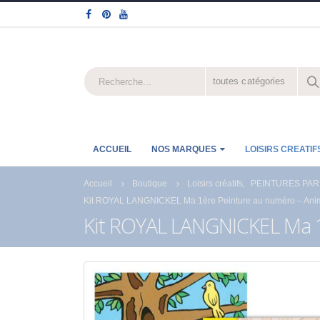
toutes catégories
ACCUEIL
NOS MARQUES
LOISIRS CREATIF
Accueil
Boutique
Loisirs créatifs
,
PEINTURES PAR
Kit ROYAL LANGNICKEL Ma 1ère Peinture au numéro – Anim
Kit ROYAL LANGNICKEL Ma 1