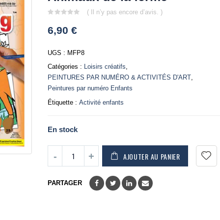
( Il n’y pas encore d’avis. )
0
6,90
€
out
of
5
UGS :
MFP8
Catégories :
Loisirs créatifs
,
PEINTURES PAR NUMÉRO & ACTIVITÉS D'ART
,
Peintures par numéro Enfants
Étiquette :
Activité enfants
En stock
AJOUTER AU PANIER
PARTAGER