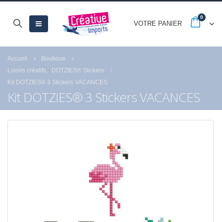
0
VOTRE PANIER
Accueil
Boutique
Loisirs créatifs
,
DOTZIES® Stickers
Kit DOTZIES® 3 Stickers VACANCES
Kit DOTZIES® 3 Stickers VACANCES