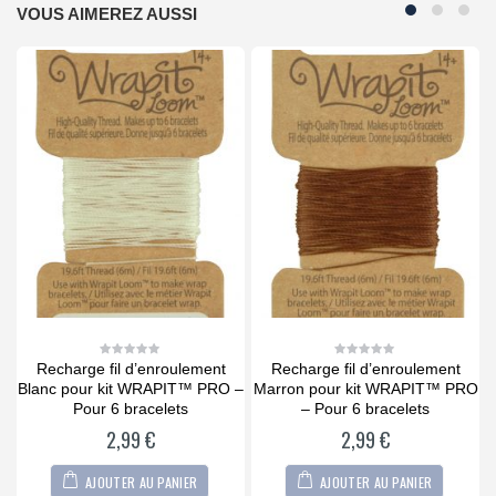
VOUS AIMEREZ AUSSI
Recharge fil d’enroulement
Recharge fil d’enroulement
0
0
out
out
Blanc pour kit WRAPIT™ PRO –
Marron pour kit WRAPIT™ PRO
of
of
5
5
t
Pour 6 bracelets
– Pour 6 bracelets
2,99
€
2,99
€
AJOUTER AU PANIER
AJOUTER AU PANIER