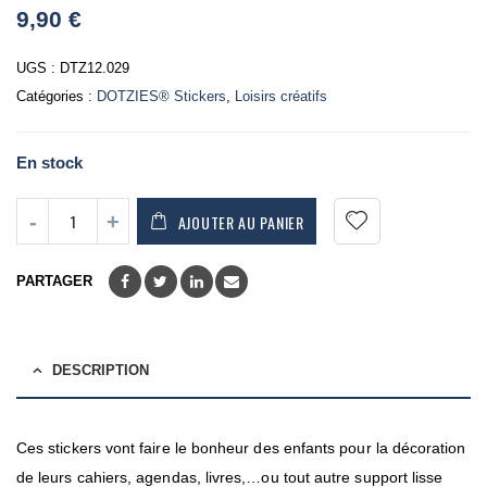
0
9,90
€
out
of
5
UGS :
DTZ12.029
Catégories :
DOTZIES® Stickers
,
Loisirs créatifs
En stock
AJOUTER AU PANIER
PARTAGER
DESCRIPTION
Ces stickers vont faire le bonheur des enfants pour la décoration
de leurs cahiers, agendas, livres,…ou tout autre support lisse