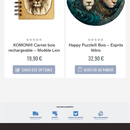
e
KOMONI® Carnet bois
Happy Puzzle® Bois – Esprits
0
0
out
out
rechargeable – Modèle Lion
félins
of
of
5
5
19,90
€
32,90
€
CHOIX DES OPTIONS
AJOUTER AU PANIER