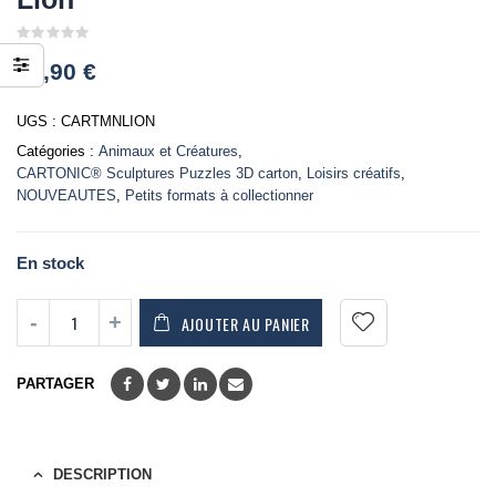
0
18,90
€
out
of
5
UGS :
CARTMNLION
Catégories :
Animaux et Créatures
,
CARTONIC® Sculptures Puzzles 3D carton
,
Loisirs créatifs
,
NOUVEAUTES
,
Petits formats à collectionner
En stock
AJOUTER AU PANIER
PARTAGER
DESCRIPTION