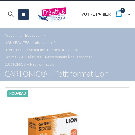
0
VOTRE PANIER
Accueil
Boutique
NOUVEAUTES
,
Loisirs créatifs
,
CARTONIC® Sculptures Puzzles 3D carton
,
Animaux et Créatures
,
Petits formats à collectionner
CARTONIC® – Petit format Lion
CARTONIC® – Petit format Lion
NOUVEAU