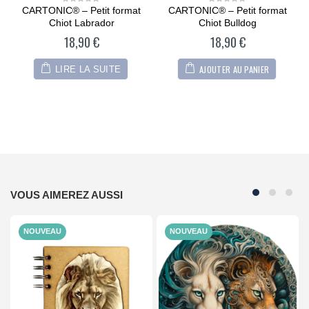
CARTONIC® – Petit format
CARTONIC® – Petit format
0
0
out
out
Chiot Labrador
Chiot Bulldog
of
of
5
5
18,90
€
18,90
€
AJOUTER AU PANIER
LIRE LA SUITE
VOUS AIMEREZ AUSSI
NOUVEAU
NOUVEAU