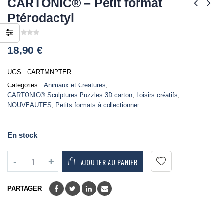
CARTONIC® – Petit format
Ptérodactyl
0
18,90
€
out
of
5
UGS :
CARTMNPTER
Catégories :
Animaux et Créatures
,
CARTONIC® Sculptures Puzzles 3D carton
,
Loisirs créatifs
,
NOUVEAUTES
,
Petits formats à collectionner
En stock
AJOUTER AU PANIER
PARTAGER