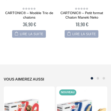
CARTONIC® – Modèle Trio de
CARTONIC® – Petit format
0
0
out
out
chatons
Chaton Maneki Neko
of
of
5
5
36,90
€
18,90
€
LIRE LA SUITE
LIRE LA SUITE
VOUS AIMEREZ AUSSI
NOUVEAU