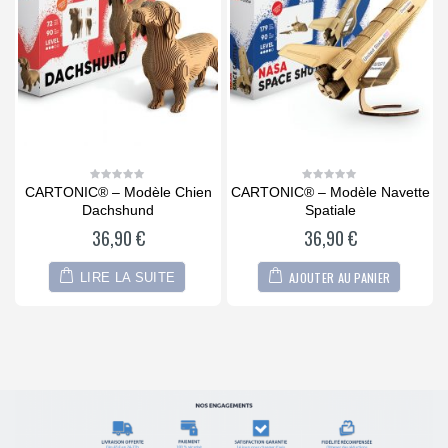
e
CARTONIC® – Modèle Chien
CARTONIC® – Modèle Navette
0
0
out
out
Dachshund
Spatiale
of
of
5
5
36,90
€
36,90
€
AJOUTER AU PANIER
LIRE LA SUITE