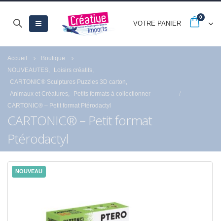
0
VOTRE PANIER
Accueil
Boutique
NOUVEAUTES
,
Loisirs créatifs
,
CARTONIC® Sculptures Puzzles 3D carton
,
Animaux et Créatures
,
Petits formats à collectionner
CARTONIC® – Petit format Ptérodactyl
CARTONIC® – Petit format
Ptérodactyl
NOUVEAU