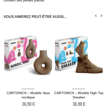
contient des petites pièces.
VOUS AIMEREZ PEUT-ÊTRE AUSSI…
t
CARTONIC® – Modèle Vase
CARTONIC® – Modèle High Top
0
0
out
out
nordique
Sneaker
of
of
5
5
36,90
€
36,90
€