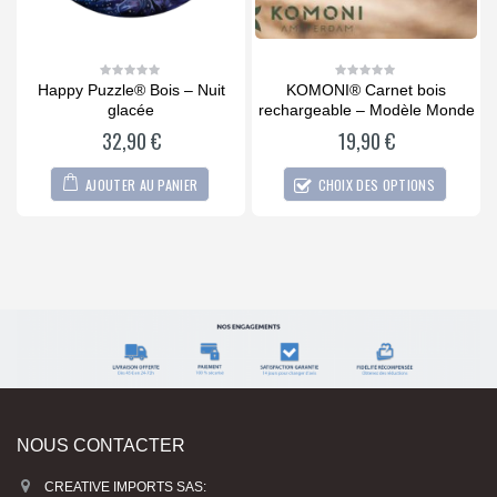
l
Happy Puzzle® Bois – Nuit
KOMONI® Carnet bois
0
0
out
out
glacée
rechargeable – Modèle Monde
of
of
5
5
32,90
€
19,90
€
AJOUTER AU PANIER
CHOIX DES OPTIONS
NOUS CONTACTER
CREATIVE IMPORTS SAS: