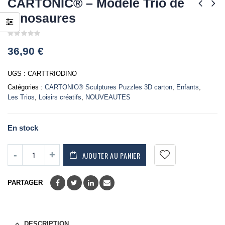
CARTONIC® – Modèle Trio de
Dinosaures
0
36,90
€
out
of
5
UGS :
CARTTRIODINO
Catégories :
CARTONIC® Sculptures Puzzles 3D carton
,
Enfants
,
Les Trios
,
Loisirs créatifs
,
NOUVEAUTES
En stock
AJOUTER AU PANIER
PARTAGER
DESCRIPTION