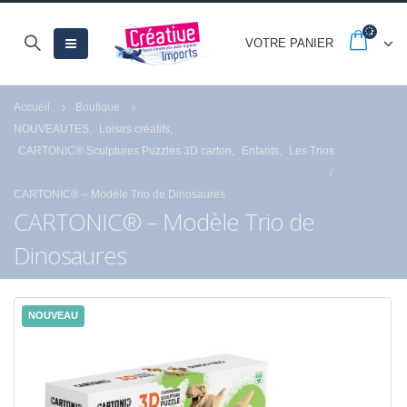
VOTRE PANIER
Accueil
Boutique
NOUVEAUTES
,
Loisirs créatifs
,
CARTONIC® Sculptures Puzzles 3D carton
,
Enfants
,
Les Trios
CARTONIC® – Modèle Trio de Dinosaures
CARTONIC® – Modèle Trio de
Dinosaures
NOUVEAU