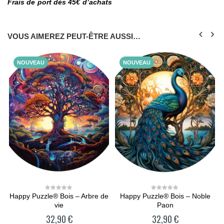
Frais de port dès 45€ d’achats
VOUS AIMEREZ PEUT-ÊTRE AUSSI…
NOUVEAU
NOUVEAU
Happy Puzzle® Bois – Arbre de
Happy Puzzle® Bois – Noble
0
0
out
out
vie
Paon
of
of
5
5
32,90
€
32,90
€