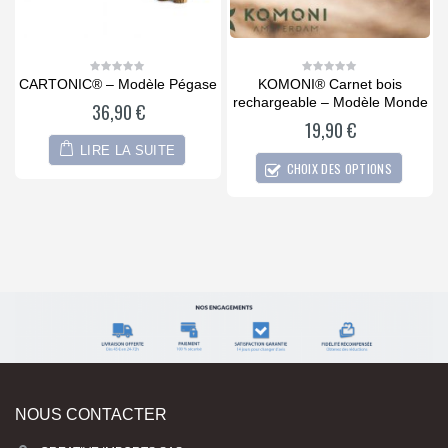
CARTONIC® – Modèle Pégase
KOMONI® Carnet bois
0
0
out
out
rechargeable – Modèle Monde
36,90
€
of
of
5
5
19,90
€
LIRE LA SUITE
CHOIX DES OPTIONS
NOUS CONTACTER
CREATIVE IMPORTS SAS: