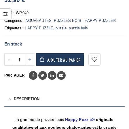
of
5
UGS :
WP.049
Catégories :
NOUVEAUTES
,
PUZZLES BOIS - HAPPY PUZZLE®
Étiquettes :
HAPPY PUZZLE
,
puzzle
,
puzzle bois
En stock
AJOUTER AU PANIER
PARTAGER
DESCRIPTION
La gamme de puzzles bois
Happy Puzzle®
originale,
qualitative
et aux couleurs chatoyantes
est la grande