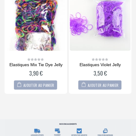
 Dye Jelly
Elastiques Violet Jelly
Rouge Jelly
0
0
out
out
3,50
€
3,50
€
of
of
5
5
PANIER
AJOUTER AU PANIER
AJOUTER AU PANI