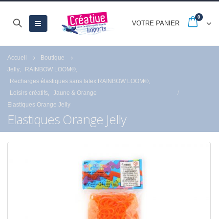
0
VOTRE PANIER
Accueil
Boutique
Jelly
,
RAINBOW LOOM®
,
Recharges élastiques sans latex RAINBOW LOOM®
,
Loisirs créatifs
,
Jaune & Orange
Elastiques Orange Jelly
Elastiques Orange Jelly