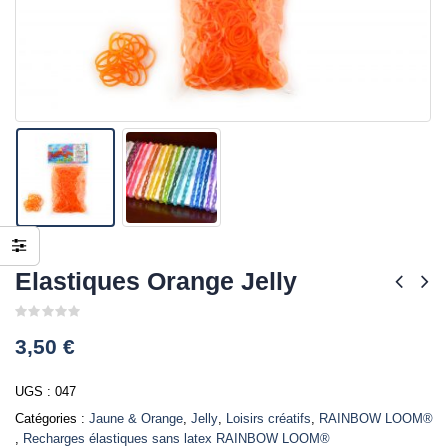
Elastiques Orange Jelly
0
3,50
€
out
of
5
UGS :
047
Catégories :
Jaune & Orange
,
Jelly
,
Loisirs créatifs
,
RAINBOW LOOM®
,
Recharges élastiques sans latex RAINBOW LOOM®