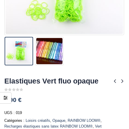
Elastiques Vert fluo opaque
0
3,90
€
out
of
5
UGS :
019
Catégories :
Loisirs créatifs
,
Opaque
,
RAINBOW LOOM®
,
Recharges élastiques sans latex RAINBOW LOOM®
,
Vert