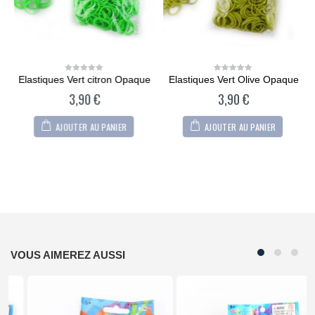
Elastiques Vert citron Opaque
Elastiques Vert Olive Opaque
0
0
out
out
3,90
€
3,90
€
of
of
5
5
AJOUTER AU PANIER
AJOUTER AU PANIER
VOUS AIMEREZ AUSSI