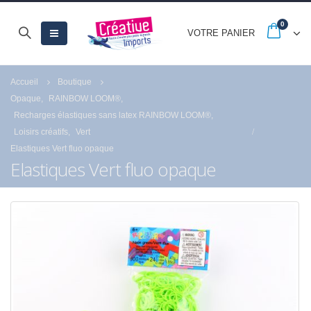
0
VOTRE PANIER
Accueil
Boutique
Opaque
,
RAINBOW LOOM®
,
Recharges élastiques sans latex RAINBOW LOOM®
,
Loisirs créatifs
,
Vert
Elastiques Vert fluo opaque
Elastiques Vert fluo opaque