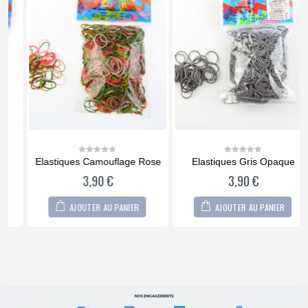
Elastiques Camouflage Rose
Elastiques Gris Opaque
0
0
out
out
3,90
€
3,90
€
of
of
5
5
AJOUTER AU PANIER
AJOUTER AU PANIER