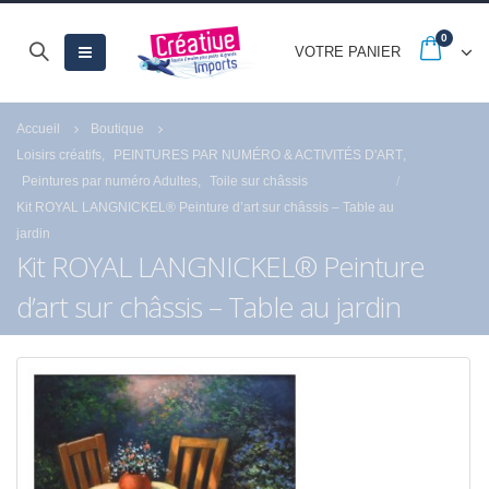
0
VOTRE PANIER
Accueil
Boutique
Loisirs créatifs
,
PEINTURES PAR NUMÉRO & ACTIVITÉS D'ART
,
Peintures par numéro Adultes
,
Toile sur châssis
Kit ROYAL LANGNICKEL® Peinture d’art sur châssis – Table au
jardin
Kit ROYAL LANGNICKEL® Peinture
d’art sur châssis – Table au jardin