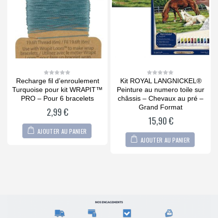
Recharge fil d’enroulement
Kit ROYAL LANGNICKEL®
0
0
out
out
Turquoise pour kit WRAPIT™
Peinture au numero toile sur
of
of
5
5
 –
PRO – Pour 6 bracelets
châssis – Chevaux au pré –
Grand Format
2,99
€
15,90
€
AJOUTER AU PANIER
AJOUTER AU PANIER