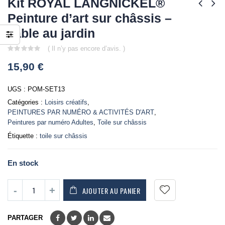
Kit ROYAL LANGNICKEL®
Peinture d’art sur châssis –
Table au jardin
( Il n’y pas encore d’avis. )
0
15,90
€
out
of
5
UGS :
POM-SET13
Catégories :
Loisirs créatifs
,
PEINTURES PAR NUMÉRO & ACTIVITÉS D'ART
,
Peintures par numéro Adultes
,
Toile sur châssis
Étiquette :
toile sur châssis
En stock
AJOUTER AU PANIER
PARTAGER