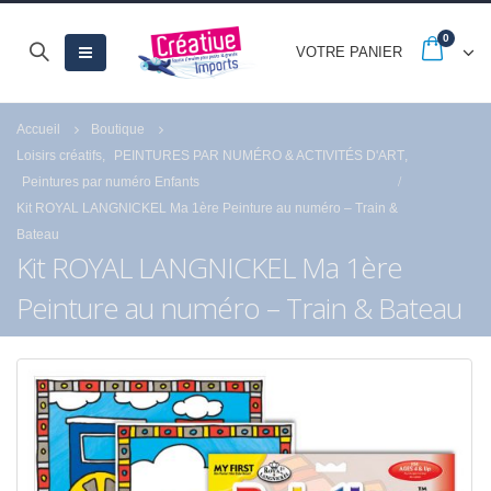
0
VOTRE PANIER
Accueil
Boutique
Loisirs créatifs
,
PEINTURES PAR NUMÉRO & ACTIVITÉS D'ART
,
Peintures par numéro Enfants
Kit ROYAL LANGNICKEL Ma 1ère Peinture au numéro – Train &
Bateau
Kit ROYAL LANGNICKEL Ma 1ère
Peinture au numéro – Train & Bateau