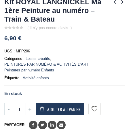
Kit ROYAL LANGNICKEL Ma
1ère Peinture au numéro –
Train & Bateau
( Il n’y pas encore d’avis. )
0
6,90
€
out
of
5
UGS :
MFP206
Catégories :
Loisirs créatifs
,
PEINTURES PAR NUMÉRO & ACTIVITÉS D'ART
,
Peintures par numéro Enfants
Étiquette :
Activité enfants
En stock
AJOUTER AU PANIER
PARTAGER