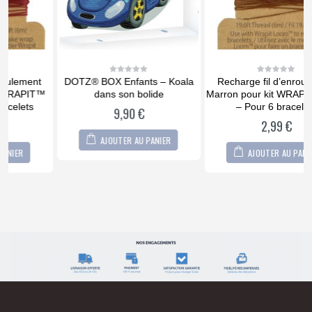
DOTZ® BOX Enfants – Koala
Recharge fil d’enroulement
0
0
out
out
dans son bolide
Marron pour kit WRAPIT™ PRO
of
of
5
5
– Pour 6 bracelets
9,90
€
2,99
€
AJOUTER AU PANIER
AJOUTER AU PANIER