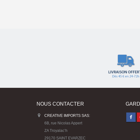
NOUS CONTACTER
GARD
CREATIVE IMPORTS SAS:
6B, rue Nicolas Appert
ZA Troyalac’h
29170 SAINT EVARZEC