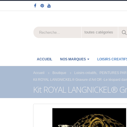
toutes catégories
ACCUEIL
NOS MARQUES
LOISIRS CREATIF
Accueil
Boutique
Loisirs créatifs
,
PEINTURES PAR
Kit ROYAL LANGNICKEL® Gravure d’Art OR -Le léopard dans
Kit ROYAL LANGNICKEL® Grav