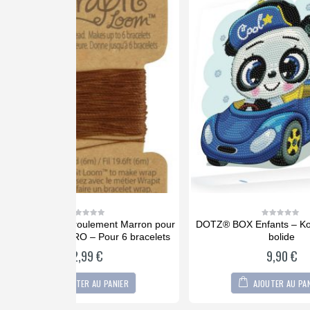
ent Marron pour
DOTZ® BOX Enfants – Koala dans son
Recha
0
out
r 6 bracelets
bolide
pou
of
5
9,90
€
PANIER
AJOUTER AU PANIER