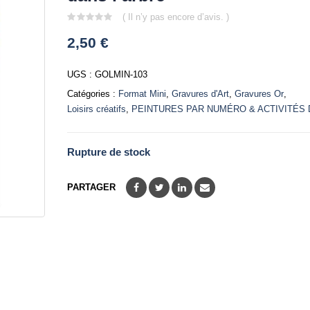
( Il n’y pas encore d’avis. )
0
2,50
€
out
of
5
UGS :
GOLMIN-103
Catégories :
Format Mini
,
Gravures d'Art
,
Gravures Or
,
Loisirs créatifs
,
PEINTURES PAR NUMÉRO & ACTIVITÉS 
Rupture de stock
PARTAGER