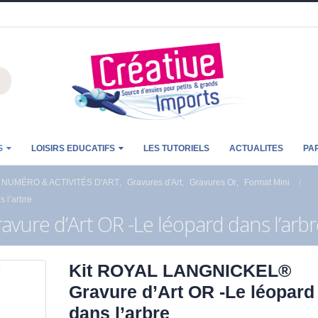
S
LOISIRS EDUCATIFS
LES TUTORIELS
ACTUALITES
PA
 NUMÉRO & ACTIVITÉS D'ART
,
Gravures d'Art
,
Gravures Or
,
Format Mini
 l’arbre
ure d’Art OR -Le léopard dans l’arbr
Kit ROYAL LANGNICKEL®
Gravure d’Art OR -Le léopard
dans l’arbre